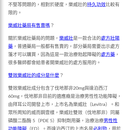
不堅等問題的，相對於硬度，樂威壯的
持久功效
比較有
限的。
樂威壯藥局有售賣嗎
？
關於樂威壯藥局的問題，
樂威壯
是一款合法的
處方壯陽
藥
，普通藥局一般都有售賣的，部分藥局需要出示處方
箋才可以購買，因為這是一款治療勃起障礙的
處方藥
，
很多醫師都會給患者開樂威壯的處方服用的。
雙效樂威壯的成分是什麼
？
雙效樂威壯成分包含了伐地那非20mg與達泊西汀
60mg，伐地那非目前的適應癥是治療男性性功能障礙，
由拜耳公司開發上市，上市名為樂威壯（Levitra）。和
眾所周知的威而鋼壹樣，樂威壯雙效（伐地那非）同屬
磷酸二酯酶 5（PDE 5）抑制劑用藥，治療治療
男性性
功能障礙
（ED）。而達泊西汀的上市名是
必利勁
，用於