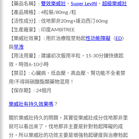
【藥品名稱】:
雙效樂威壯
、
Super Levifil
、
超級樂威壯
【產品規格】: 4粒裝/80mg /粒
【活性成分】: 伐地那非20mg+達泊西汀60mg
【生産廠家】: 印度AMBITREE
【樂威壯效果】: 用於治療陰莖勃起
性功能障礙
（
ED
）
與
早洩
【用法用量】: 建議初次服用半粒，15-30分鐘快速起
效，時效6-10小時
【禁忌】: 心臟病、低血壓、高血壓、腎功能不全者禁
用!不得與硝酸酯類藥物混用！
【保存期】: 24個月
樂威壯有持久效果嗎
？
關於樂威壯持久的問題，其實從樂威壯成分伐地那非里
就可以看出來了，伐地那非主要是針對勃起障礙的成
分，所以樂威壯的功效主要是增強勃起硬度與治療勃起