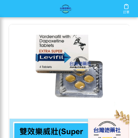
/
/
/
首頁
商店
樂威壯
雙效樂威壯(Super
訂單
訂單