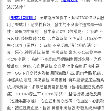
猛打猛沖！
【
樂威壯副作用
】 全球臨床試驗中，超過7800位患者服
用了樂威壯，耐受性良好。發生的不良事件通常是一過
性、輕度到中度的。 發生率≥10%（很常見）： 系統 不
良反應, 整個機體 頭痛 ,心血管系統 面色潮紅 ,1%≤發生
率＜10%（常見）： 系統 不良反應, 消化系統 消化不
良，惡心 ,神經系統 眩暈, 呼吸系統 鼻炎, 0.1%≤發生率
＜1%(少見)： 系統 不良反應,整個機體 面部水腫，光過
敏反應，背痛, 心血管系統 高血壓,消化系統 肝功能異
常，GGTP升高代謝營養 肌酸激酶升高, 肌肉骨骼 肌痛 ,
神經系統 嗜睡 ,呼吸系統 呼吸困難, 特殊感覺泌尿生殖系
統,視覺異常、多淚陰莖異常勃起癥（包括勃起延長或疼
痛） 0.01%≤發生率＜0.1%(罕見)： 整個機體 過敏反應
（包括喉部水腫） ,心血管系統心絞痛、低血壓、心肌缺
血、體位性低血壓、昏劂,神精系統緊張,呼吸系統鼻衄特