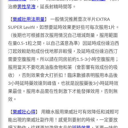
治療
男性早洩
，延長射精時間等。
【
樂威壯用法用量
】 一般情況推薦壹次半片EXTRA
SUPER Levifil，如想要延時效果更好些可每次服用1片。
（後期也可根據首次服用情況自己增減劑量，服用範圍
在量0.5-1粒之間，以自己滿意為準）因延時成份達泊西
汀起效較助勃成份伐地那非較慢，及延時成份達泊西汀
需要空腹服用。所以請在同房前約1.5-3小時空腹服用；
服用當天不要吃高油脂食物和茶（會影響有效成份的吸
收），否則效果會大打折扣！臨床數據表明服用本品後
3小時延時藥效達到峰值，也就是說服藥後3小時延時效
果最佳。服用本品需在性刺激下才能發揮效用，否則無
效。
【
樂威壯心得
】 用糖水服用樂威壯可有效降低和減輕可
能出現的樂威壯副作用！感覺到要射的時候，一定要放
慢下動作，這樣更加激發本品的
延時效果
，不要一味的