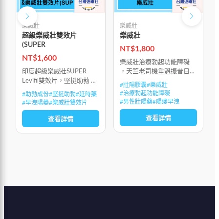
樂威壯
樂威壯
超級樂威壯雙效片
樂威壯
(SUPER
NT$
1,800
NT$
1,600
樂威壯治療勃起功能障礙
印度超級樂威壯SUPER
，天竺老司機重魁振昔日威
Levifil雙效片，堅挺助勃 +
風
#
壯陽膠囊
#
樂威壯
早洩陽萎雙效合一 (特強
#
治療勃起功能障礙
#
助勃成份
#
堅挺助勃
#
延時藥
效)，3小時延時藥效達到峰
#
男性壯陽藥
#
陽痿早洩
#
早洩陽萎
#
樂威壯雙效片
值
查看詳情
查看詳情