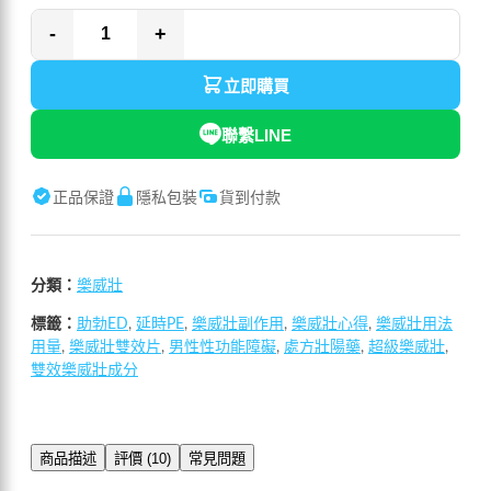
-
+
立即購買
聯繫LINE
正品保證
隱私包裝
貨到付款
分類：
樂威壯
標籤：
助勃ED
,
延時PE
,
樂威壯副作用
,
樂威壯心得
,
樂威壯用法
用量
,
樂威壯雙效片
,
男性性功能障礙
,
處方壯陽藥
,
超級樂威壯
,
雙效樂威壯成分
商品描述
評價 (10)
常見問題