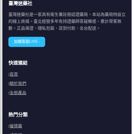
臺灣迷藥社
臺灣迷藥社是一家具有衛生署註冊認證藥局，本站為藥局特設立
的線上商城。臺北經營多年有持證藥師答疑解惑，累計常客無
數。正品保證、隱私包裝、貨到付款、全台配送。
加賴客服LINE ›
快速連結
首頁
關於我們
全部產品
熱門分類
催情藥