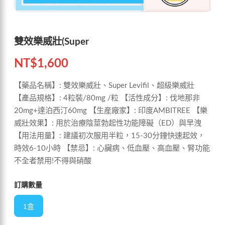
雙效樂威壯(Super
NT$
1,600
【藥品名稱】: 雙效樂威壯、Super Levifil、超級樂威壯
【產品規格】: 4粒裝/80mg /粒 【活性成分】: 伐地那非
20mg+達泊西汀60mg 【生産廠家】: 印度AMBITREE 【樂
威壯效果】: 用於治療陰莖勃起性功能障礙（ED）與早洩
【用法用量】: 建議初次服用半粒，15-30分鐘快速起效，
時效6-10小時 【禁忌】: 心臟病、低血壓、高血壓、腎功能
不全者禁用!不得與硝酸
訂購數量
1盒