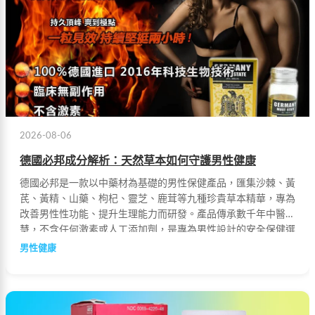
2026-08-06
德國必邦成分解析：天然草本如何守護男性健康
德國必邦是一款以中藥材為基礎的男性保健產品，匯集沙棘、黃
芪、黃精、山藥、枸杞、靈芝、鹿茸等九種珍貴草本精華，專為
改善男性性功能、提升生理能力而研發。產品傳承數千年中醫智
慧，不含任何激素或人工添加劑，是專為男性設計的安全保健選
擇。
男性健康