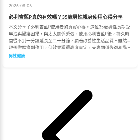
2026-08-06
必利吉藍P真的有效嗎？35歲男性親身使用心得分享
本文分享了必利吉藍P使用者的真實心得。這位35歲男性長期受
早洩與陽痿困擾，與太太關係緊張。使用必利吉藍P後，持久時
間從不到一分鐘延長至二十分鐘，顯著改善性生活品質。雖然出
現輕微頭痛副作用，但效果獲得高度肯定，夫妻關係恢復和諧。
男性健康