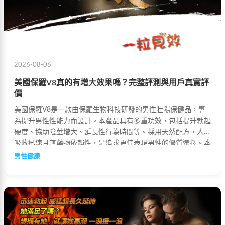
2026-08-06
美國保羅V8真的有增大效果嗎？完整評測與用戶真實評
價
美國保羅V8是一款由保羅生物科技研發的男性壯陽保健品，專
為提升男性性能力而設計。本產品具有多重功效，包括提升勃起
硬度、協助陰莖增大、延長性行為時間等。採用天然配方，人體
吸收迅速且無藥物依賴性，是追求更佳表現男性的優質選擇。本
文將深入解析保羅V8的效果與真實用戶評價。
男性健康