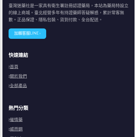
臺灣迷藥社是一家具有衛生署註冊認證藥局，本站為藥局特設立
的線上商城。臺北經營多年有持證藥師答疑解惑，累計常客無
數。正品保證、隱私包裝、貨到付款、全台配送。
加賴客服LINE ›
快速連結
首頁
關於我們
全部產品
熱門分類
催情藥
威而鋼