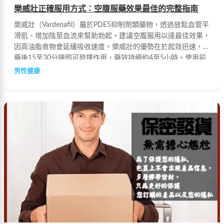
樂威壯正確服用方式：空腹服藥效果最佳的完整指南
樂威壯（Vardenafil）屬於PDE5抑制劑類藥物，透過放鬆血管平
滑肌、增加陰莖血流來幫助勃起。建議空腹服用以達最佳效果，
因高油脂食物會延緩吸收速度。樂威壯的優勢在於起效迅速，服
藥後15至30分鐘即可發揮作用，藥效持續約4至5小時。使用前
應留意避免與葡萄柚同時食用，並先諮詢醫師意見。
男性健康