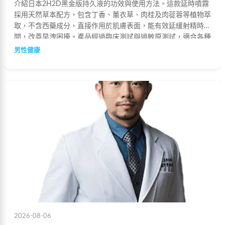
介紹日本2H2D黑金版持久液的功效與使用方法。這款延時噴霧
採用天然草本配方，包含丁香、薰衣草、肉桂及肉蓯蓉等植物萃
取，不含西藥成分，直接作用於肌膚表面，能有效延緩射精時
間，改善早洩困擾。產品經過臨床測試與過敏原測試，適合各種
肌膚類型使用。
男性健康
2026-08-06