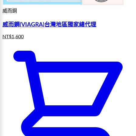
威而鋼
威而鋼(VIAGRA)台灣地區獨家總代理
NT$
1,600