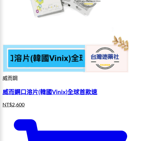
威而鋼
威而鋼口溶片(韓國Vinix)全球首款速
NT$
2,600