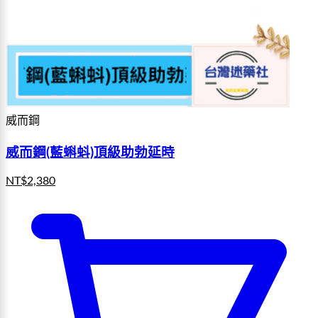
威而鋼
威而鋼(藍蝌蚪)頂級助勃延時
NT$
2,380