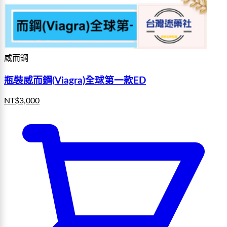
威而鋼
瓶裝威而鋼(Viagra)全球第一款ED
NT$
3,000