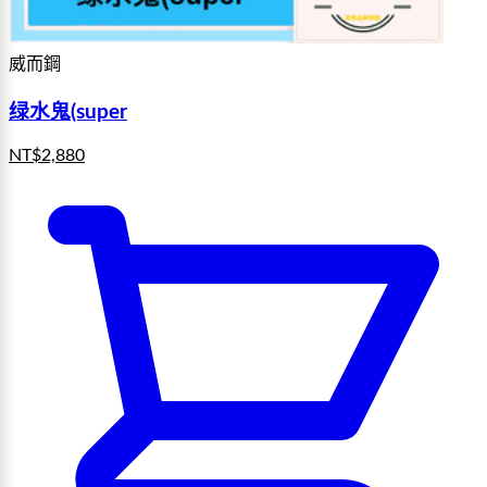
威而鋼
绿水鬼(super
NT$
2,880