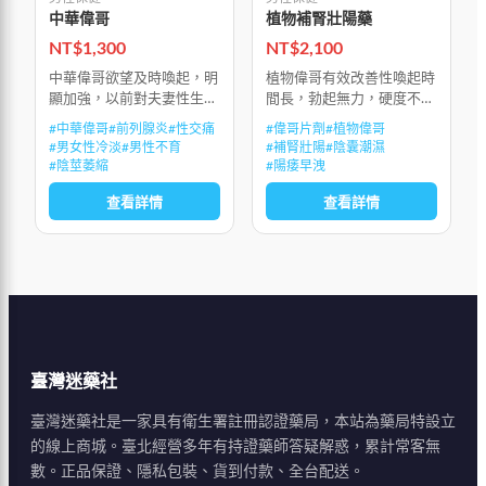
中華偉哥
植物補腎壯陽藥
NT$
1,300
NT$
2,100
中華偉哥欲望及時喚起，明
植物偉哥有效改善性喚起時
顯加強，以前對夫妻性生活
間長，勃起無力，硬度不
的懼怕感，隨時被沖動所替
夠，陽痿早洩，性生活持續
#
中華偉哥
#
前列腺炎
#
性交痛
#
偉哥片劑
#
植物偉哥
代，能多次射精並達到多次
時間不夠，興奮和敏感度
#
男女性冷淡
#
男性不育
#
補腎壯陽
#
陰囊潮濕
高潮，房事後能迅速生長補
低，性生活質量低下，射精
#
陰莖萎縮
#
陽痿早洩
充精子，不會因精歇而產生
無力，射精疼痛，前列腺
查看詳情
查看詳情
疲勞感和影響腎功
炎，前列腺增生，陰
臺灣迷藥社
臺灣迷藥社是一家具有衛生署註冊認證藥局，本站為藥局特設立
的線上商城。臺北經營多年有持證藥師答疑解惑，累計常客無
數。正品保證、隱私包裝、貨到付款、全台配送。