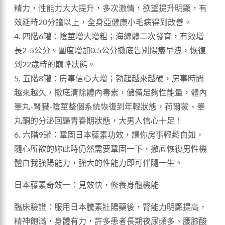
精力，性能力大大提升，多次激情，欲望提升明顯，有
效延時20分鐘以上，全身亞健康小毛病得到改善。
4. 四階6罐：陰莖增大增粗；海綿體二次發育，有效增
長2-5公分。圍度增加0.5公分撤底告別陽痿早洩，恢復
到22歲時的巔峰狀態。
5. 五階8罐：房事信心大增；勃起越來越硬，房事時間
越來越久，撤底清除體內毒素，儲備足夠性能量，體內
睪丸-腎臟-陰莖整個系統恢復到年輕狀態，荷爾蒙、睪
丸酮的分泌回歸青春期狀態，大男人信心十足！
6. 六階9罐：鞏固日本藤素功效，讓你房事輕鬆自如，
隨心所欲的妳此時仍然需要鞏固一下，撤底恢復男性機
體自我強陽能力，強大的性能力即可伴隨一生。
日本藤素奇效一：見效快，修養身體機能
臨床驗證：服用日本騰素壯陽藥後，腎能力明顯提高，
精神飽滿，身體有力，許多患者長期夜尿頻多、腰膝酸