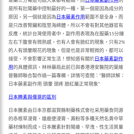
是藥三分毒這句話大家都有聽過，而
日本藤素副作用
則
是所有壯陽藥中控制最好的一種，第一個是因為成分的
原因，另一個就是因為
日本藤素作用
範圍不是全身，而
是只改善腎臟和陰莖海綿體，所以不會有對其他器官有
反應，統計台灣使用者中，副作用表現為在服藥15分鐘
左右下腹會有微熱感，也有人會有臉紅的現象，只有2%
的人有頭暈眼花的現象，但是也是非常輕微的，都可以
接受，不會影響正常生活！想知道有關於
日本藤素副作
用
的具體資訊，林林藥局此前已與香港港安醫院的葉維
晉醫師聯合製作過一篇專欄，詳情可查閱：“醫師詳解：
日本藤素副作用 頭暈 頭疼 臉紅屬正常現象”
日本腾素與偉哥的區別
日本騰素由日本京都滋賀縣制藥株式會社采用藥食同源
的赤根草浸膏、雄鹿便浸膏、澱粉等多種天然名貴中草
藥材煉制而成。日本騰素針對陽痿、早洩、性生活質量