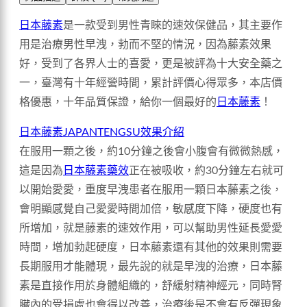
日本藤素
是一款受到男性青睞的速效保健品，其主要作
用是治療男性早洩，勃而不堅的情況，因為藤素效果
好，受到了各界人士的喜愛，更是被評為十大安全藥之
一，臺灣有十年經營時間，累計評價心得眾多，本店價
格優惠，十年品質保證，給你一個最好的
日本藤素
！
日本藤素JAPANTENGSU效果介紹
在服用一顆之後，約10分鐘之後會小腹會有微微熱感，
這是因為
日本藤素藥效
正在被吸收，約30分鐘左右就可
以開始愛愛，重度早洩患者在服用一顆日本藤素之後，
會明顯感覺自己愛愛時間加倍，敏感度下降，硬度也有
所增加，就是藤素的速效作用，可以幫助男性延長愛愛
時間，增加勃起硬度，日本藤素還有其他的效果則需要
長期服用才能體現，最先說的就是早洩的治療，日本藤
素是直接作用於身體組織的，舒緩射精神經元，同時腎
臟內的受損處也會得以改善，治療後是不會有反彈現象