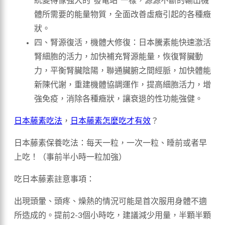
統變得像強大的“發電站”一樣，源源不斷的輸出機
體所需要的能量物質，全面改善虛癥引起的各種癥
狀。
四、腎源復活，機體大修復：日本騰素能快速激活
腎細胞的活力，加快補充腎源能量，恢復腎臟動
力，平衡腎臟陰陽，聯通臟腑之間經脈，加快體能
新陳代謝，重建機體協調運作，提高細胞活力，增
強免疫，消除各種癥狀，讓衰退的性功能強健。
日本藤素吃法
，
日本藤素怎麼吃才有效
？
日本藤素保養吃法：每天一粒，一次一粒、睡前或者早
上吃！（事前半小時一粒加強）
吃日本藤素註意事項：
出現頭暈、頭疼、燥熱的情況可能是首次服用身體不適
所造成的。提前2-3個小時吃，建議減少用量，半顆半顆