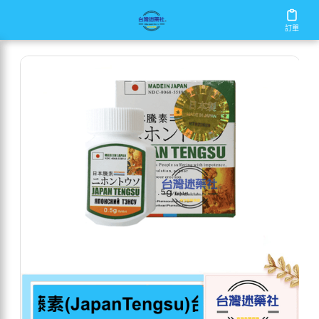
/
/
/
首頁
商店
男性保健
日本藤素(JapanTengsu)台灣原
訂單
訂單