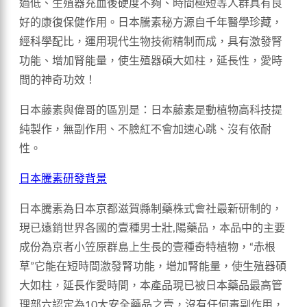
過低、生殖器充血後硬度不夠、時間極短等人群具有良
好的康復保健作用。日本騰素秘方源自千年醫學珍藏，
經科學配比，運用現代生物技術精制而成，具有激發腎
功能、增加腎能量，使生殖器碩大如柱，延長性，愛時
間的神奇功效！
日本藤素與偉哥的區別是：日本藤素是動植物高科技提
純製作，無副作用、不臉紅不會加速心跳、沒有依耐
性。
日本騰素研發背景
日本騰素為日本京都滋賀縣制藥株式會社最新研制的，
現已遠銷世界各國的壹種男士壯,陽藥品，本品中的主要
成份為京者小笠原群島上生長的壹種奇特植物，“赤根
草”它能在短時間激發腎功能，增加腎能量，使生殖器碩
大如柱，延長作愛時間，本產品現已被日本藥品最高管
理部六認定為10大安全藥品之壹，沒有任何毒副作用，