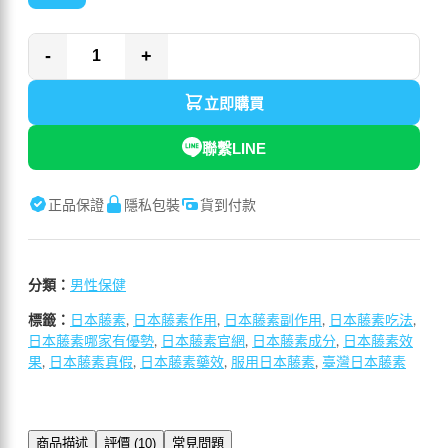
-
+
立即購買
聯繫LINE
正品保證
隱私包裝
貨到付款
分類：
男性保健
標籤：
日本藤素
,
日本藤素作用
,
日本藤素副作用
,
日本藤素吃法
,
日本藤素哪家有優勢
,
日本藤素官網
,
日本藤素成分
,
日本藤素效
果
,
日本藤素真假
,
日本藤素藥效
,
服用日本藤素
,
臺灣日本藤素
商品描述
評價 (10)
常見問題