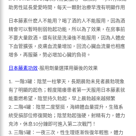
助男性延長愛愛時間，每天一顆對治療早洩有明顯作用
日本藤素什麽人不能用？喝了酒的人不能服用，因為酒
精會可以暫時削弱勃起功能，所以為了效果，在房事前
不要大量飲酒。還有就是洗澡後不能服用，因為人體皮
下血管擴張，皮膚血流量增加，回流心臟血流量也相應
增多，再服藥，勢必增加心臟的負荷。
日本藤素功效
-服用劑量選擇用藥後的效果
1. 一階3罐：陰莖一柱擎天，長期晨勃未見者晨勃現象
有了明顯的起色；輕度陽痿患者第一天服用日本藤素就
能重燃希望，陰莖持久勃起，早上晨勃越來越頻繁
2. 二階4罐：陰莖二度堅挺，海綿體血量提升，生殖系
統受損部位修復開始；陰莖勃起強硬，射精有力，體力
充沛，休息10分鐘即可進入第二次戰鬥！
3. 三階5罐：一夜三次，性生理逐漸恢復年輕態，體力