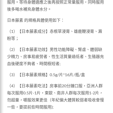
服用。等待身體適應之後再按照正常量服用，同時服用
後多喝水補充身體水分。
日本藤素 的規格具體使用如下：
（1）【日本藤素成分】赤根草浸膏、雄鹿鞭浸膏、澱
粉等；
（2）【日本藤素功效】男性功能障礙、腎虛、體弱缺
少精力、房事易疲勞者、性生活質量過低者、生殖器充
血後硬度不夠者、時間極短者;
（3）【日本藤素規格】0.5g/片*16片/瓶/盒
（4）【日本藤素吃法】房事前20分鐘口服，亞洲人群
每次服用0.5片-1片，東歐、南非人群每次服用1-2片，
勿超量，嚼服效果更佳（年紀偏大體質較弱者吸收會慢
一些，要提前些時間服用);