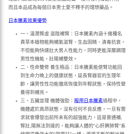
而且本品成為每個日本男士愛不釋手的理想藥品。
日本騰素效果優勢
一、溫潤腎虛 滋陰補腎：日本騰素內涵十幾種名
貴草本植物能夠補氣滋腎、生血固精、清毒抗衰，
不但能夠快速壯大男人性能力，同時更能深層調理
男性性機能，壯陽補雙效。
二、性命雙修 養生極品：日本騰素能使腎功能回
到生命力晚上的健康狀態，延長腎器官的生理年
齡，讓男性性功能徹底恢復到年輕狀態，保持性營
養得到補充。
三、五臟並理 機體強勁：
服用日本騰素
過程中，
機體處於高昂狀態，沒有任何不良反應，一旦有需
求就會爆發出前所未有的超強能力，這是普通補,
腎壯,陽無法到達的，能夠讓人體的“心肝脾肺腎”系