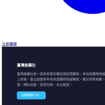
立即購買
臺灣迷藥社
臺灣迷藥社是一家具有衛生署註冊認證藥局，本站為藥局特
上商城。臺北經營多年有持證藥師答疑解惑，累計常客無數
證、隱私包裝、貨到付款、全台配送。
加賴客服LINE ›