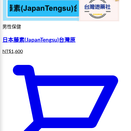
男性保健
日本藤素(JapanTengsu)台灣原
NT$
1,600