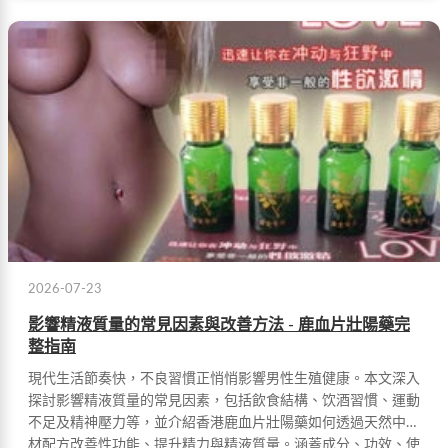
2026-07-23
影響精液質量的常見因素與改善方法 - 鹿血片壯陽藥完
整指南
現代生活節奏快，不良習慣正悄悄影響男性生殖健康。本文深入
探討影響精液質量的常見因素，包括飲食結構、饮酒習慣、運動
不足及精神壓力等，並介紹香港鹿血片壯陽藥如何透過天然中藥
材配方改善性功能、提升精力與精液質量。涵蓋成分、功效、使