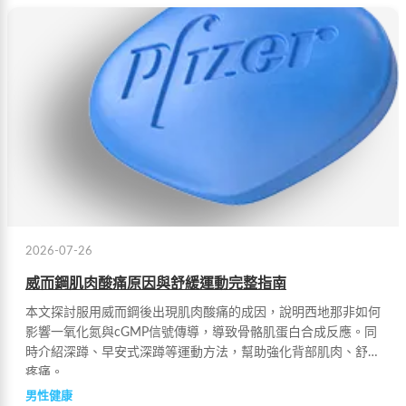
2026-07-26
威而鋼肌肉酸痛原因與舒緩運動完整指南
本文探討服用威而鋼後出現肌肉酸痛的成因，說明西地那非如何
影響一氧化氮與cGMP信號傳導，導致骨骼肌蛋白合成反應。同
時介紹深蹲、早安式深蹲等運動方法，幫助強化背部肌肉、舒緩
疼痛。
男性健康