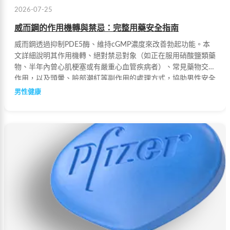
2026-07-25
威而鋼的作用機轉與禁忌：完整用藥安全指南
威而鋼透過抑制PDE5酶、維持cGMP濃度來改善勃起功能。本
文詳細說明其作用機轉、絕對禁忌對象（如正在服用硝酸鹽類藥
物、半年內曾心肌梗塞或有嚴重心血管疾病者）、常見藥物交互
作用，以及頭暈、臉部潮紅等副作用的處理方式，協助男性安全
正確用藥。
男性健康