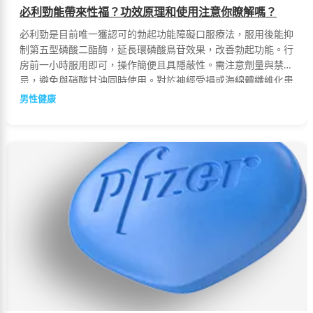
必利勁能帶來性福？功效原理和使用注意你瞭解嗎？
必利勁是目前唯一獲認可的勃起功能障礙口服療法，服用後能抑
制第五型磷酸二酯酶，延長環磷酸鳥苷效果，改善勃起功能。行
房前一小時服用即可，操作簡便且具隱蔽性。需注意劑量與禁
忌，避免與硝酸甘油同時使用。對於神經受損或海綿體纖維化患
者效果可能有限。建議選擇正規醫院或藥房購買正品。
男性健康