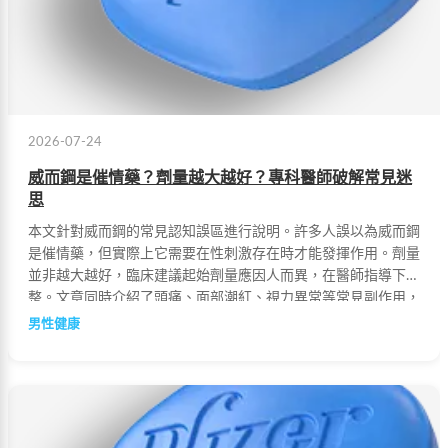
2026-07-24
威而鋼是催情藥？劑量越大越好？專科醫師破解常見迷
思
本文針對威而鋼的常見認知誤區進行說明。許多人誤以為威而鋼
是催情藥，但實際上它需要在性刺激存在時才能發揮作用。劑量
並非越大越好，臨床建議起始劑量應因人而異，在醫師指導下調
整。文章同時介紹了頭痛、面部潮紅、視力異常等常見副作用，
以及服藥後30-60分鐘生效、藥效持續4-5小時的使用時機，正
男性健康
確的服用方式才能確保療效並降低健康風險。