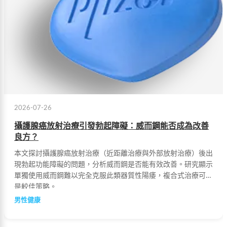
2026-07-26
攝護腺癌放射治療引發勃起障礙：威而鋼能否成為改善
良方？
本文探討攝護腺癌放射治療（近距離治療與外部放射治療）後出
現勃起功能障礙的問題，分析威而鋼是否能有效改善。研究顯示
單獨使用威而鋼難以完全克服此類器質性陽痿，複合式治療可能
是較佳策略。
男性健康