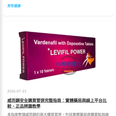
用方法及副作用說明。
男性健康
2026-07-23
威而鋼安全購買管道完整指南：實體藥局與線上平台比
較、正品辨識教學
本指南整理威而鋼的兩大購買管道，包括實體藥局選購要點與線