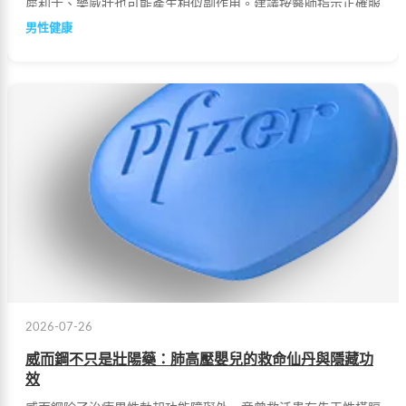
犀利士、樂威壯也可能產生相似副作用。建議按醫師指示正確服
用，若出現嚴重症狀應立即就醫。
男性健康
2026-07-26
威而鋼不只是壯陽藥：肺高壓嬰兒的救命仙丹與隱藏功
效