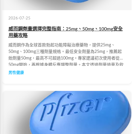
2026-07-25
威而鋼劑量選擇完整指南：25mg、50mg、100mg安全
用藥攻略
威而鋼作為全球首款勃起功能障礙治療藥物，提供25mg、
50mg、100mg三種劑量規格。最低安全劑量為25mg，推薦起
始劑量50mg，最高不可超過100mg。專家建議初次使用者從
50mg開始，再根據身體反應調整劑量。本文透過劑量過量及飲
食影響兩大案例分析，幫助患者正確選擇用藥劑量，兼顧療效與
男性健康
安全。