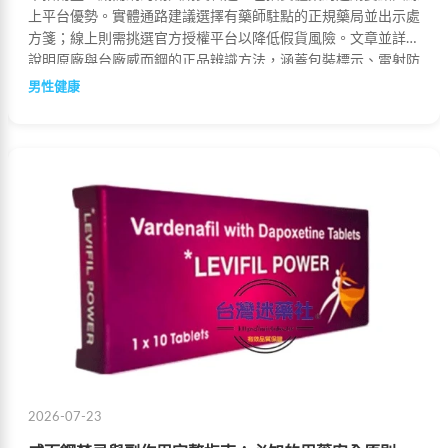
上平台優勢。實體通路建議選擇有藥師駐點的正規藥局並出示處
方箋；線上則需挑選官方授權平台以降低假貨風險。文章並詳細
說明原廠與台廠威而鋼的正品辨識方法，涵蓋包裝標示、雷射防
偽標籤、藥錠刻痕等特徵，協助您安全選購合規藥品。
男性健康
2026-07-23