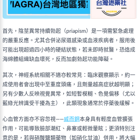
首先，陰莖異常持續勃起（priapism）是一項需緊急處理
的嚴重反應。尤其合併泌尿道感染或血液疾病者，服用後
可能出現超過四小時的硬結狀態，若未即時就醫，恐造成
海綿體組織缺血壞死，反而加劇勃起功能障礙。
其次，神經系統相關不適亦較常見：臨床觀察顯示，約一
成使用者會出現中至重度頭痛，且劑量越高症狀越明顯；
另有少數人反映視覺異常，如短暫模糊、色覺偏移（尤以
藍綠光辨識受干擾為主），此類現象通常於停藥後緩解。
心血管方面亦不容忽視——
威而鋼
本身具有輕度血管擴張
作用，可能導致臉部潮紅、鼻塞或輕微暈眩；更須特別注
意的是，若與硝酸鹽類藥物（如硝化甘油）併用，將大幅