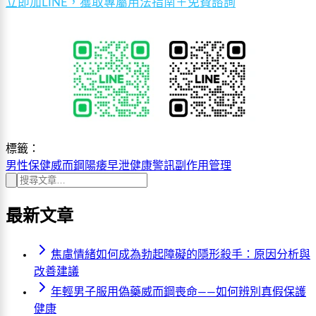
立即加LINE，獲取專屬用法指南＋免費諮詢
標籤：
男性保健
威而鋼
陽痿早泄
健康警訊
副作用管理
最新文章
焦慮情緒如何成為勃起障礙的隱形殺手：原因分析與
改善建議
年輕男子服用偽藥威而鋼喪命——如何辨別真假保護
健康