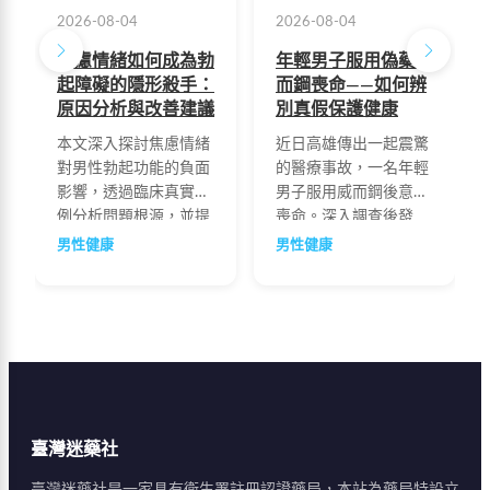
2026-08-04
2026-08-04
焦慮情緒如何成為勃
年輕男子服用偽藥威
起障礙的隱形殺手：
而鋼喪命——如何辨
原因分析與改善建議
別真假保護健康
本文深入探討焦慮情緒
近日高雄傳出一起震驚
對男性勃起功能的負面
的醫療事故，一名年輕
影響，透過臨床真實案
男子服用威而鋼後意外
例分析問題根源，並提
喪命。深入調查後發
供泌尿科醫學專家的改
現，該男子服用的是來
男性健康
男性健康
善建議。研究顯示超過
路不明的偽藥威而鋼，
半數陽痿病例與焦慮狀
而非正規製藥廠生產的
態密切相關，透過心理
正品。本文將帶您了解
調適、伴侶溝通及適當
偽藥氾濫的成因、如何
藥物輔助，可有效改善
辨別真假威而鋼，以及
勃起功能障礙問題。
正確的購買管道與用藥
建議。
臺灣迷藥社