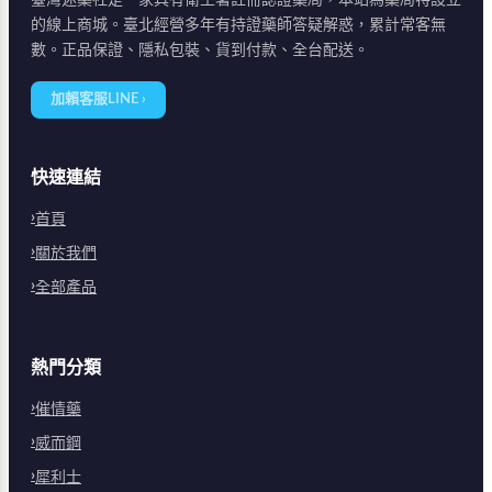
臺灣迷藥社是一家具有衛生署註冊認證藥局，本站為藥局特設立
的線上商城。臺北經營多年有持證藥師答疑解惑，累計常客無
數。正品保證、隱私包裝、貨到付款、全台配送。
加賴客服LINE ›
快速連結
首頁
關於我們
全部產品
熱門分類
催情藥
威而鋼
犀利士