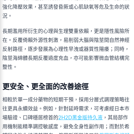
強化降壓效果，甚至誘發昏厥或心肌缺氧等危及生命的狀
況。
長期濫用所衍生的心理與生理雙重依賴，更是隱性風險所
在。反覆倚賴外源性刺激，易削弱大腦與陰莖間自然神經
反射路徑，逐步發展為心理性早洩或器質性陽痿；同時，
陰莖海綿體長期反覆過度充血，亦可能影響微血管結構完
整性。
更安全、更全面的改善途徑
相較於單一成分藥物的短期干預，採用分層式調理策略往
往更具永續效益。例如，針對延時需求，可考慮經日本市
場驗證、口碑穩居榜首的
2H2D黑金版持久液
，其局部作
用機制能精準調控敏感度，避免全身性副作用；而對於希