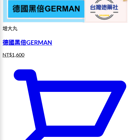
增大丸
德國黑倍GERMAN
NT$
1,600