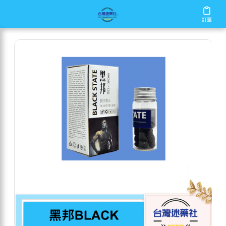
/
/
/
首頁
商店
增大丸
黑邦BLACK
訂單
訂單