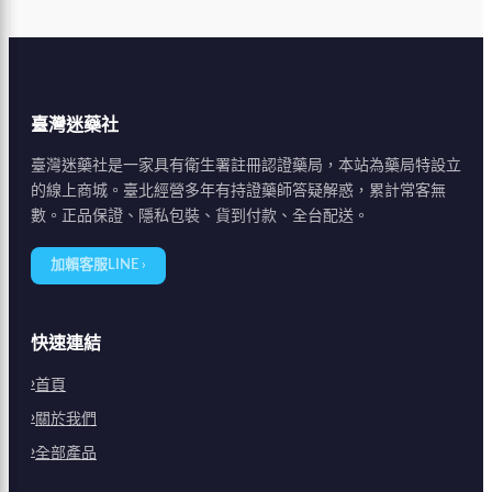
臺灣迷藥社
臺灣迷藥社是一家具有衛生署註冊認證藥局，本站為藥局特設立
的線上商城。臺北經營多年有持證藥師答疑解惑，累計常客無
數。正品保證、隱私包裝、貨到付款、全台配送。
加賴客服LINE ›
快速連結
首頁
關於我們
全部產品