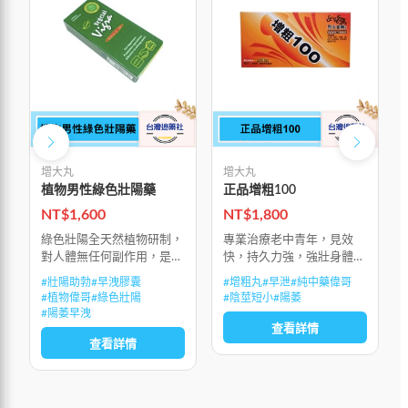
增大丸
增大丸
植物男性綠色壯陽藥
正品增粗100
NT$
1,600
NT$
1,800
綠色壯陽全天然植物研制，
專業治療老中青年，見效
對人體無任何副作用，是男
快，持久力強，強壯身體，
士的壯陽助勃，治早洩的綠
大補元陽，促進陰莖二次發
#
壯陽助勃
#
早洩膠囊
#
增粗丸
#
早泄
#
純中藥偉哥
色產品，有效地治療陽萎和
育，使莖體粗大堅挺。
#
植物偉哥
#
綠色壯陽
#
陰莖短小
#
陽萎
早洩。植物產品如豔紫鉚作
#
陽萎早洩
用更溫和、安全，可以作為
查看詳情
查看詳情
更好的治療選