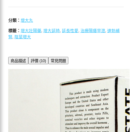
分類：
增大丸
標籤：
增大壯陽藥
,
增大延時
,
延長性愛
,
治療陽痿早泄
,
速勃補
腎
,
陰莖增大
商品描述
評價 (10)
常見問題