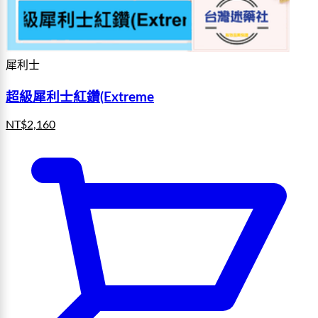
犀利士
超級犀利士紅鑽(Extreme
NT$
2,160