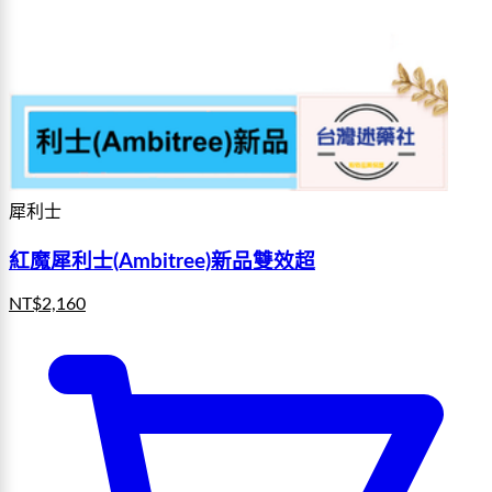
犀利士
紅魔犀利士(Ambitree)新品雙效超
NT$
2,160