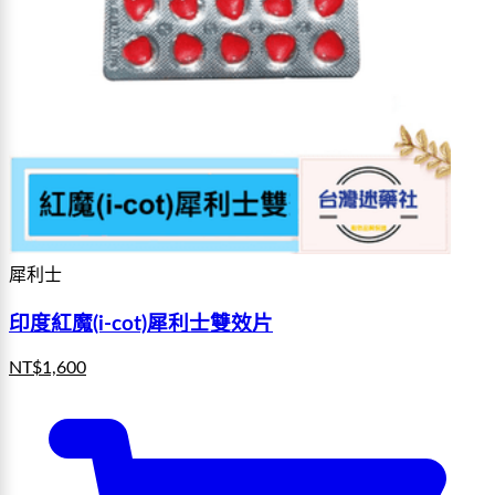
犀利士
印度紅魔(i-cot)犀利士雙效片
NT$
1,600