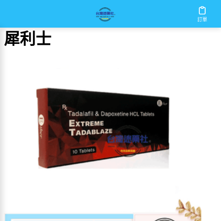
首頁
/
犀利士
訂單
犀利士