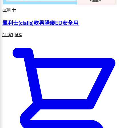
犀利士
犀利士(cialis)軟男陽痿ED安全用
NT$
1,600