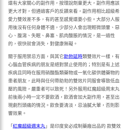
還有大家關心的副作用，按理說劑量更大，副作用應該
更大才對，但通過客戶的反饋來看，副作用相比超級希
愛力雙效差不多，有的甚至感覺還要小些。大部分人服
用後沒有任何身體不適，少部分人會出現輕微頭暈、惡
心、腹瀉、失眠、鼻塞、肌肉酸脹的情況，是一過性
的，很快就會消失，對健康無礙。
關于服用禁忌方面，與其它
助勃延時
類雙效片一樣，有
心腦血管疾病的朋友是絕對禁止使用的；特別是有上述
疾病且同時在服用硝酸酯類藥物或一氧化碳供體藥物的
患者朋友，此時與任何帶助勃的雙效片同服會導致低血
壓的風險，嚴重者可以致死！另外服用紅魔超級周末丸
前後兩小時一定不要飲酒，飲酒會加大副作用，甚至出
現劇烈頭痛的情況。飲食要清淡，忌油膩大葷，否則影
響效果。
「
紅魔超級週末丸
」是印度安必成制藥廠出品的 款雙效