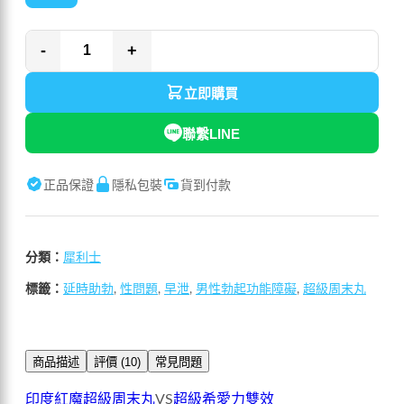
-
+
立即購買
聯繫LINE
正品保證
隱私包裝
貨到付款
分類：
犀利士
標籤：
延時助勃
,
性問題
,
早泄
,
男性勃起功能障礙
,
超級周末丸
商品描述
評價 (10)
常見問題
印度紅魔超級周末丸
VS
超級希愛力雙效