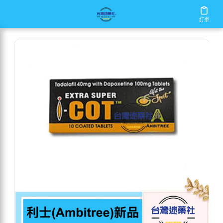
/
/
/
首頁
商店
犀利士
紅魔犀利士(Ambitree)新品雙效超
訂單
訂單