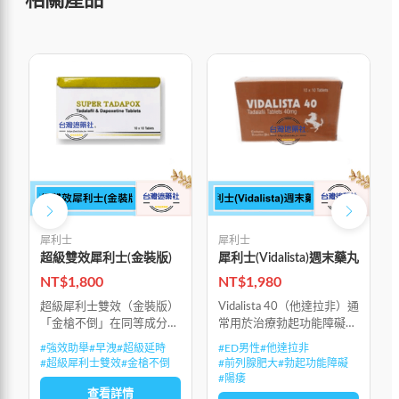
相關產品
犀利士
犀利士
超級雙效犀利士(金裝版)
犀利士(Vidalista)週末藥丸
NT$
1,800
NT$
1,980
超級犀利士雙效（金裝版）
Vidalista 40（他達拉非）通
「金槍不倒」在同等成分雙
常用於治療勃起功能障礙
效產品中副作用最小同時可
（陽痿）和良性前列腺肥大
#
強效助舉
#
早洩
#
超級延時
#
ED男性
#
他達拉非
胎療：鼓起功能障礙、早
（前列腺肥大）的症狀。
#
超級犀利士雙效
#
金槍不倒
#
前列腺肥大
#
勃起功能障礙
洩。強效助舉，超級延時，
#
陽痿
堪稱金槍不倒
查看詳情