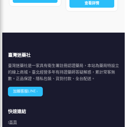
查看詳情
臺灣迷藥社
臺灣迷藥社是一家具有衛生署註冊認證藥局，本站為藥局特設立
的線上商城。臺北經營多年有持證藥師答疑解惑，累計常客無
數。正品保證、隱私包裝、貨到付款、全台配送。
加賴客服LINE ›
快速連結
首頁