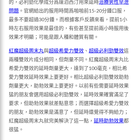
的，必利勁化學成分爲達泊西汀用來延時
治療男性早泄
問題
。官網給出的服用時間爲啪啪前15-20分鍾口服，
最多不要超過30分鍾。而根據客戶反饋來看，提前1小
時左右服用效果是最佳的，有些甚至提前兩小時服用後
效果才明顯；可能是跟人種和體質有關。
紅魔超級周末丸
與
超級希愛力雙效
、
超級必利勁雙效
這
兩種雙效片成分相同，但劑量不同。紅魔超級周末丸比
希愛力雙效的延時劑量更大，達到了100毫克，相比希
愛力雙效延時效果上要更好。相比超級必利勁雙效助勃
劑量更大，助勃效果上要更好。以前有些需要延時效果
猛的朋友會選用超級必利勁雙效，延時效果確實滿足了
要求，但助勃效果就差點意思；而選擇超級希愛力雙效
的朋友，助勃效果是滿意了，但延時還覺得不夠給力；
紅魔超級周末丸就完美解決了這一點，
延時助勃效果
都
很猛。