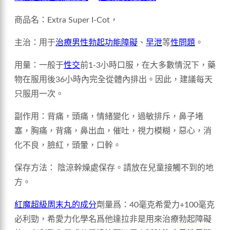
商品名：Extra Super I-Cot，
主治：用于
治療男性勃起功能障礙
、
早泄
等
性問題
。
用量：一般于
性交
前1-3小時口服，在大多數情況下，藥
物在服用後36小時內完全從體內排出。因此，建議每天
只服用一次。
副作用：背痛，頭痛，情緒變化，過敏排斥，鼻子堵
塞，胸痛，背痛，鼻出血，催吐，視力模糊，惡心，消
化不良，臉紅，頭暈，口幹。
保存方法： 陰涼幹燥處保存。請放在兒童接觸不到的地
方。
紅魔超級周末丸的成分
劑量爲：40毫克希愛力+100毫克
必利勁，希愛力化學名爲他達拉非是用來治療勃起障礙