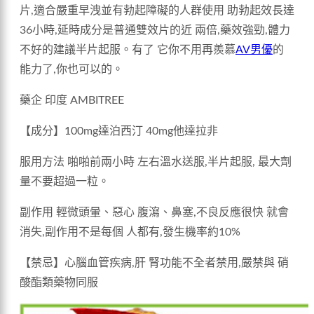
片,適合嚴重早洩並有勃起障礙的人群使用 助勃起效長達
36小時,延時成分是普通雙效片的近 兩倍,藥效強勁,體力
不好的建議半片起服。有了 它你不用再羨慕
AV男優
的
能力了,你也可以的。
藥企 印度 AMBITREE
【成分】100mg達泊西汀 40mg他達拉非
服用方法 啪啪前兩小時 左右溫水送服,半片起服, 最大劑
量不要超過一粒。
副作用 輕微頭暈、惡心 腹瀉、鼻塞,不良反應很快 就會
消失,副作用不是每個 人都有,發生機率約10%
【禁忌】心腦血管疾病,肝 腎功能不全者禁用,嚴禁與 硝
酸酯類藥物同服