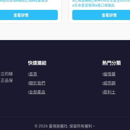
#
植物偉哥
#
補腎壯陽
#
陰囊潮濕
#
壯陽滋補
#
壯陽神丹
#
日本皇室的作
，射精疼痛，前列腺炎，前列腺增
&nbsp;
#
日本皇室禦用
#
進口保健品
查看詳情
查看詳情
快速連結
熱門分類
設立的線
首頁
催情藥
。正品保
關於我們
威而鋼
全部產品
犀利士
©
2026
臺灣迷藥社
. 保留所有權利。