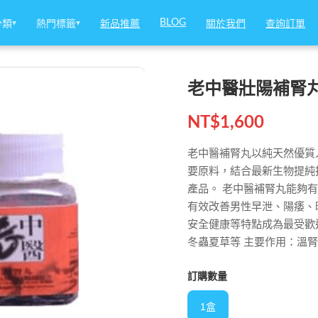
BLOG
BLOG
分類
分類
▾
▾
熱門標籤
熱門標籤
▾
▾
新品推薦
新品推薦
關於我們
關於我們
查詢訂單
查詢訂單
老中醫壯陽補腎
NT$
1,600
老中醫補腎丸以純天然優質
要原料，結合最新生物提純
產品。 老中醫補腎丸能夠
有效改善男性早泄、陽痿、
安全健康等特點成為最受歡
冬蟲夏草等 主要作用：溫
訂購數量
1盒