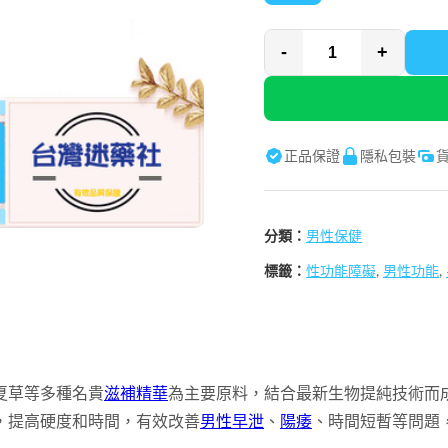
-
+
正品保證
隱私包裝
分類：
男性保健
標籤：
性功能障礙
,
男性功能
,
夏草等多種名貴
滋補精華
為主要原料，結合最新生物提純技術而
，提高硬度和時間，有效改善
男性早泄
、
陽痿
、時間短暫等問題