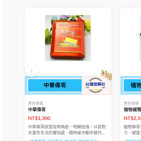
男性保健
男性保健
中華偉哥
植物補
NT$
1,300
NT$
2,1
中華偉哥欲望及時喚起，明顯加強，以前對
植物偉哥
夫妻性生活的懼怕感，隨時被沖動所替代，
力，硬度
能多次射精並達到多次高潮，房事後能迅速
不夠，興