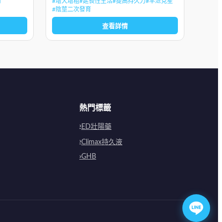
用
#
增大增粗
#
延長性生活
#
提高持久力
#
早泄克星
#
壯陽
出虛汗
#
陰莖二次發育
#
鐵哥
查看詳情
熱門標籤
ED壯陽藥
Climax持久液
GHB