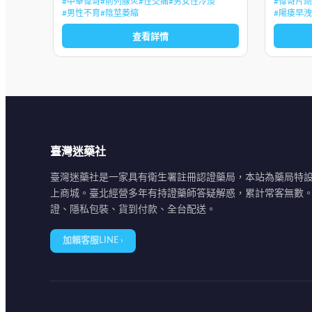
#
中華偉哥
#
前列腺炎
#
性交痛
#
男女性冷淡
#
偉哥片劑
生長補充精子，不會因精歇而產生疲勞感和
射精無力
#
男性不育
#
陰莖萎縮
#
陽痿早洩
影響腎功
生，陰
查看詳情
臺灣迷藥社
臺灣迷藥社是一家具有衛生署註冊認證藥局，本站為藥局特
上商城。臺北經營多年有持證藥師答疑解惑，累計常客無數
證、隱私包裝、貨到付款、全台配送。
加賴客服LINE ›