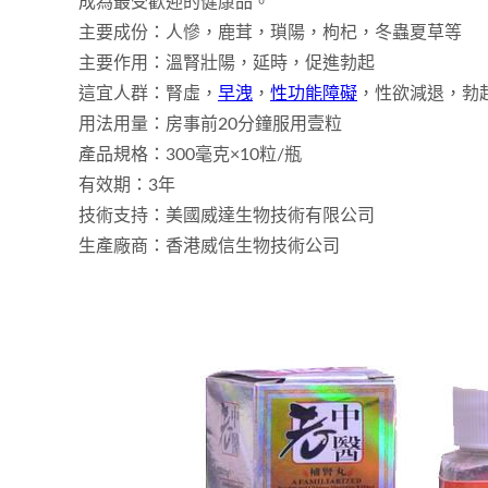
成為最受歡迎的健康品。
主要成份：人慘，鹿茸，瑣陽，枸杞，冬蟲夏草等
主要作用：溫腎壯陽，延時，促進勃起
這宜人群：腎虛，
早洩
，
性功能障礙
，性欲減退，勃
用法用量：房事前20分鐘服用壹粒
產品規格：300毫克×10粒/瓶
有效期：3年
技術支持：美國威達生物技術有限公司
生產廠商：香港威信生物技術公司