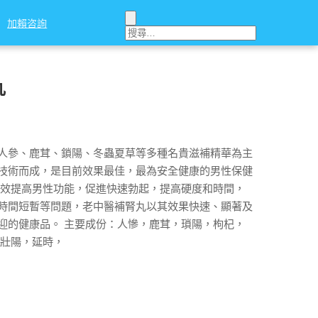
加賴咨詢
加賴咨詢
丸
人參、鹿茸、鎖陽、冬蟲夏草等多種名貴滋補精華為主
技術而成，是目前效果最佳，最為安全健康的男性保健
有效提高男性功能，促進快速勃起，提高硬度和時間，
時間短暫等問題，老中醫補腎丸以其效果快速、顯著及
迎的健康品。 主要成份：人慘，鹿茸，瑣陽，枸杞，
腎壯陽，延時，