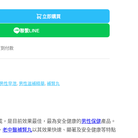
立即購買
聯繫LINE
貨到付款
男性早泄
,
男性滋補精華
,
補腎丸
成，是目前效果最佳，最為安全健康的
男性保健
產品。
，
老中醫補腎丸
以其效果快速、顯著及安全健康等特點