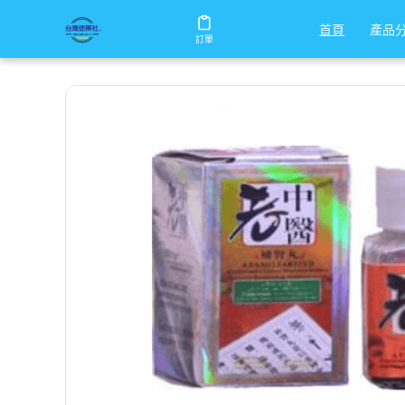
/
/
/
首頁
商店
男性保健
老中醫壯陽補腎丸
產品
產品
首頁
首頁
訂單
訂單