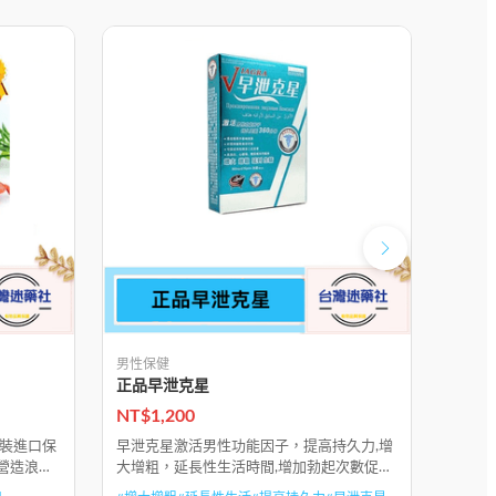
男性保健
男性保
正品早泄克星
正品
NT$
1,200
NT$
1
原裝進口保
早泄克星激活男性功能因子，提高持久力,增
修正鐵
營造浪漫
大增粗，延長性生活時間,增加勃起次數促進
要是針
nbsp;
陰莖二次發育
問題，