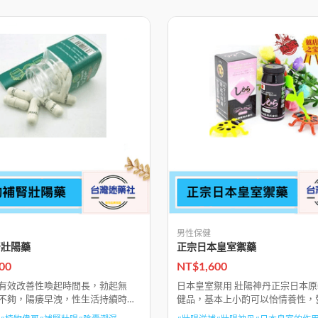
男性保健
腎壯陽藥
正宗日本皇室禦藥
00
NT$
1,600
有效改善性喚起時間長，勃起無
日本皇室禦用 壯陽神丹正宗日本
不夠，陽痿早洩，性生活持續時間
健品，基本上小酌可以怡情養性，
奮和敏感度低，性生活質量低下，
的氣氛，並不影響日本皇室的作用。 &