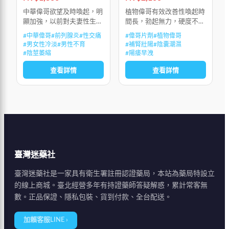
中華偉哥欲望及時喚起，明
植物偉哥有效改善性喚起時
顯加強，以前對夫妻性生活
間長，勃起無力，硬度不
的懼怕感，隨時被沖動所替
夠，陽痿早洩，性生活持續
#
中華偉哥
#
前列腺炎
#
性交痛
#
偉哥片劑
#
植物偉哥
代，能多次射精並達到多次
時間不夠，興奮和敏感度
#
男女性冷淡
#
男性不育
#
補腎壯陽
#
陰囊潮濕
高潮，房事後能迅速生長補
低，性生活質量低下，射精
#
陰莖萎縮
#
陽痿早洩
充精子，不會因精歇而產生
無力，射精疼痛，前列腺
查看詳情
查看詳情
疲勞感和影響腎功
炎，前列腺增生，陰
臺灣迷藥社
臺灣迷藥社是一家具有衛生署註冊認證藥局，本站為藥局特設立
的線上商城。臺北經營多年有持證藥師答疑解惑，累計常客無
數。正品保證、隱私包裝、貨到付款、全台配送。
加賴客服LINE ›