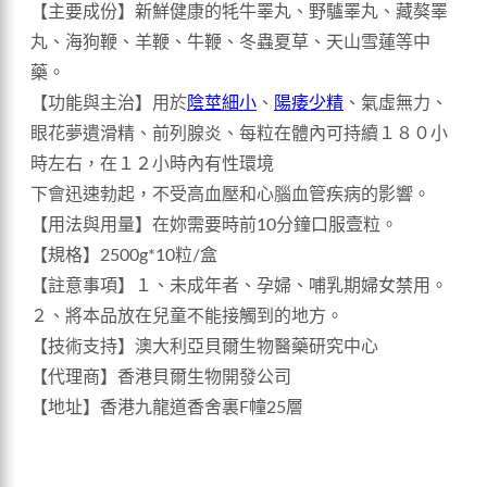
【主要成份】新鮮健康的牦牛睪丸、野驢睪丸、藏獒睪
丸、海狗鞭、羊鞭、牛鞭、冬蟲夏草、天山雪蓮等中
藥。
【功能與主治】用於
陰莖細小
、
陽痿少精
、氣虛無力、
眼花夢遺滑精、前列腺炎、每粒在體內可持續１８０小
時左右，在１２小時內有性環境
下會迅速勃起，不受高血壓和心腦血管疾病的影響。
【用法與用量】在妳需要時前10分鐘口服壹粒。
【規格】2500g*10粒/盒
【註意事項】１、未成年者、孕婦、哺乳期婦女禁用。
２、將本品放在兒童不能接觸到的地方。
【技術支持】澳大利亞貝爾生物醫藥研究中心
【代理商】香港貝爾生物開發公司
【地址】香港九龍道香舍裏F幢25層