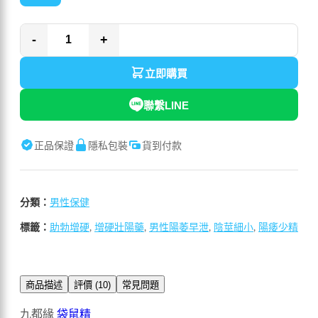
-
+
立即購買
聯繫LINE
正品保證
隱私包裝
貨到付款
分類：
男性保健
標籤：
助勃增硬
,
增硬壯陽藥
,
男性陽萎早泄
,
陰莖細小
,
陽痿少精
商品描述
評價 (10)
常見問題
九都緣
袋鼠精