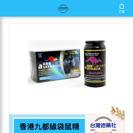
/
/
/
首頁
商店
男性保健
香港九都緣袋鼠精
訂單
訂單