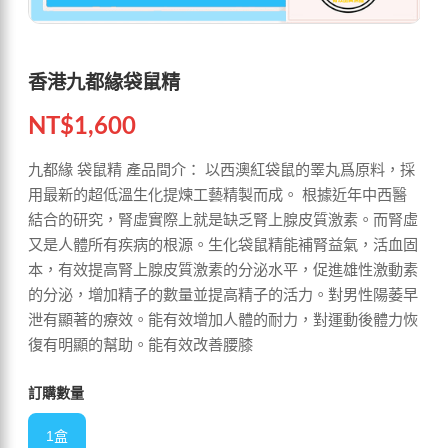
香港九都緣袋鼠精
NT$
1,600
九都緣 袋鼠精 產品間介： 以西澳紅袋鼠的睪丸爲原料，採
用最新的超低溫生化提煉工藝精製而成。 根據近年中西醫
結合的研究，腎虛實際上就是缺乏腎上腺皮質激素。而腎虛
又是人體所有疾病的根源。生化袋鼠精能補腎益氣，活血固
本，有效提高腎上腺皮質激素的分泌水平，促進雄性激動素
的分泌，增加精子的數量並提高精子的活力。對男性陽萎早
泄有顯著的療效。能有效增加人體的耐力，對運動後體力恢
復有明顯的幫助。能有效改善腰膝
訂購數量
1盒