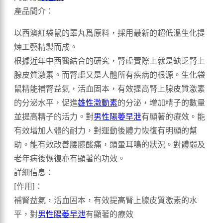
產品間介：
以西澳紅袋鼠的睪丸爲原料，採用最新的超低溫生化提
煉工藝精製而成。
根據近年中西醫結合的研究，腎虛實際上就是缺乏腎上
腺皮質激素。而腎虛又是人體所有疾病的根源。生化袋
鼠精能補腎益氣，活血固本，有效提高腎上腺皮質激素
的分泌水平，促進
雄性激動素
的分泌，增加精子的數量
並提高精子的活力。對
男性陽萎早泄
有顯著的療效。能
有效增加人體的耐力，對運動後體力恢復有明顯的幫
助。能有效改善腰膝酸痛，頭暈耳鳴的狀況。對體弱及
老年病後恢復亦有顯著的功效。
詳細信息：
[作用]：
補腎益氣，活血固本，有效提高腎上腺皮質激素的水
平，對
男性陽萎早泄
有顯著的療效