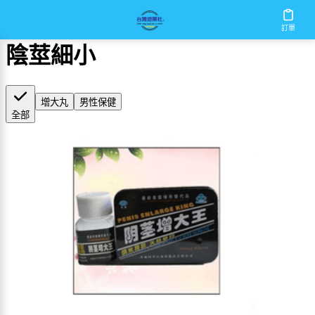
首頁
/
陰莖細小
訂單
陰莖細小
增大丸
男性保健
全部