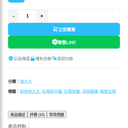
-
+
立即購買
聯繫LINE
正品保證
隱私包裝
貨到付款
分類：
增大丸
標籤：
助勃持久丸
,
壯陽純中藥
,
壯陽膠囊
,
消除陽痿
,
補腎壯陽
商品描述
評價 (10)
常見問題
產品特點：