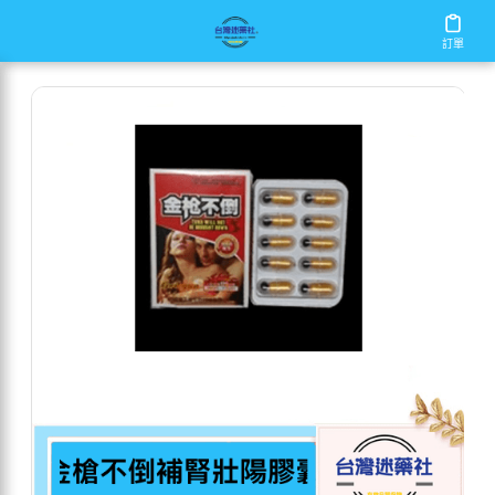
/
/
/
首頁
商店
增大丸
金槍不倒補腎壯陽膠囊
訂單
訂單