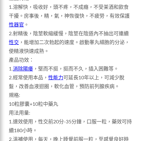
1.溶解快，吸收好，頭不疼，不成癮，不受茶酒和飲食
干擾。房事後，精，氣，神恢復快，不疲勞，有效保護
性器官
。
2.射精後，陰莖軟縮緩慢，陰莖在陰道內不抽出可連續
性交
，能增加二次勃起的速度。啟動睾丸細胞的分泌，
使精液快速成熟。
產品功效：
1.
消除陽痿
，堅而不挺，挺而不久，插入困難等。
2.經常使用本品，
性能力
可延長10年以上，可減少脫
髮，改善血液迴圈，軟化血管，預防前列腺疾病。
規格:
10粒膠囊+10粒中藥丸
用法用量:
1.速效使用，性交前20分-35分鐘，口服一粒，藥效可持
續180小時。
2.溫補使用，每天，晚上睡覺前服一粒，至感覺良好時