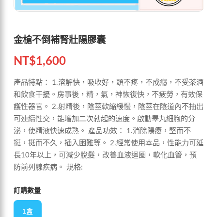
金槍不倒補腎壯陽膠囊
NT$
1,600
產品特點： 1.溶解快，吸收好，頭不疼，不成癮，不受茶酒
和飲食干擾。房事後，精，氣，神恢復快，不疲勞，有效保
護性器官。 2.射精後，陰莖軟縮緩慢，陰莖在陰道內不抽出
可連續性交，能增加二次勃起的速度。啟動睾丸細胞的分
泌，使精液快速成熟。 產品功效： 1.消除陽痿，堅而不
挺，挺而不久，插入困難等。 2.經常使用本品，性能力可延
長10年以上，可減少脫髮，改善血液迴圈，軟化血管，預
防前列腺疾病。 規格:
訂購數量
1盒