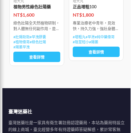
增大丸
增大丸
植物男性綠色壯陽藥
正品增粗100
NT$
1,600
NT$
1,800
綠色壯陽全天然植物研制，
專業治療老中青年，見效
對人體無任何副作用，是男
快，持久力強，強壯身體，
士的壯陽助勃，治早洩的綠
大補元陽，促進陰莖二次發
#
壯陽助勃
#
早洩膠囊
#
增粗丸
#
早泄
#
純中藥偉哥
色產品，有效地治療陽萎和
育，使莖體粗大堅挺。
#
植物偉哥
#
綠色壯陽
#
陰莖短小
#
陽萎
早洩。植物產品如豔紫鉚作
#
陽萎早洩
用更溫和、安全，可以作為
查看詳情
查看詳情
更好的治療選
臺灣迷藥社
臺灣迷藥社是一家具有衛生署註冊認證藥局，本站為藥局特設立
的線上商城。臺北經營多年有持證藥師答疑解惑，累計常客無