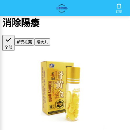
首頁
/
消除陽痿
訂單
消除陽痿
新品推薦
增大丸
全部