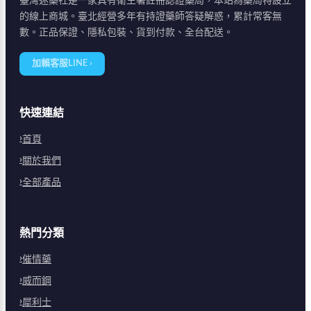
臺灣迷藥社是一家具有衛生署註冊認證藥局，本站為藥局特設立
的線上商城。臺北經營多年有持證藥師答疑解惑，累計常客無
數。正品保證、隱私包裝、貨到付款、全台配送。
加賴客服LINE ›
快速連結
首頁
關於我們
全部產品
熱門分類
催情藥
威而鋼
犀利士