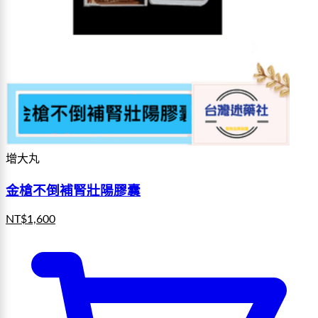
增大丸
金槍不倒補腎壯陽膠囊
NT$
1,600