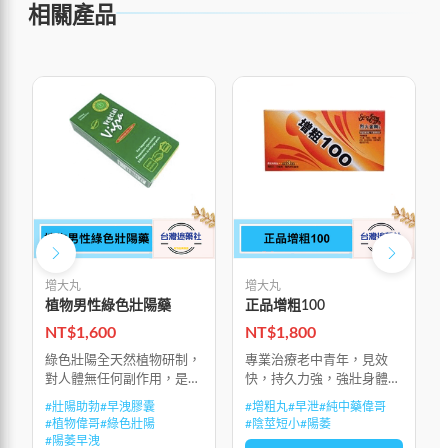
相關產品
增大丸
增大丸
植物男性綠色壯陽藥
正品增粗100
NT$
1,600
NT$
1,800
綠色壯陽全天然植物研制，
專業治療老中青年，見效
對人體無任何副作用，是男
快，持久力強，強壯身體，
士的壯陽助勃，治早洩的綠
大補元陽，促進陰莖二次發
#
壯陽助勃
#
早洩膠囊
#
增粗丸
#
早泄
#
純中藥偉哥
色產品，有效地治療陽萎和
育，使莖體粗大堅挺。
#
植物偉哥
#
綠色壯陽
#
陰莖短小
#
陽萎
早洩。植物產品如豔紫鉚作
#
陽萎早洩