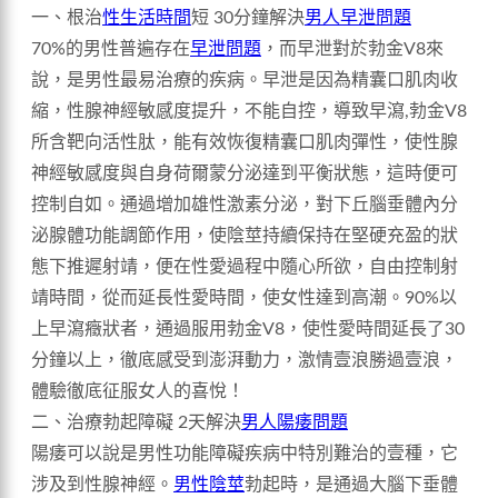
一、根治
性生活時間
短 30分鐘解決
男人早泄問題
70%的男性普遍存在
早泄問題
，而早泄對於勃金V8來
說，是男性最易治療的疾病。早泄是因為精囊口肌肉收
縮，性腺神經敏感度提升，不能自控，導致早瀉,勃金V8
所含靶向活性肽，能有效恢復精囊口肌肉彈性，使性腺
神經敏感度與自身荷爾蒙分泌達到平衡狀態，這時便可
控制自如。通過增加雄性激素分泌，對下丘腦垂體內分
泌腺體功能調節作用，使陰莖持續保持在堅硬充盈的狀
態下推遲射靖，便在性愛過程中隨心所欲，自由控制射
靖時間，從而延長性愛時間，使女性達到高潮。90%以
上早瀉癥狀者，通過服用勃金V8，使性愛時間延長了30
分鐘以上，徹底感受到澎湃動力，激情壹浪勝過壹浪，
體驗徹底征服女人的喜悅！
二、治療勃起障礙 2天解決
男人陽痿問題
陽痿可以說是男性功能障礙疾病中特別難治的壹種，它
涉及到性腺神經。
男性陰莖
勃起時，是通過大腦下垂體