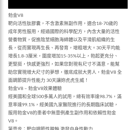
勃金V8
靶向活性肽膠囊，不含激素無副作用，適合18-70歲的
成年男性服用，經過國際的科學配方，內含大量的活性
營養物質，促進陰莖細胞海綿體以及平滑肌組織的生
長，從而實現再生長、再發育，增粗增大。30天平均能
增長1.8-3厘米，圍度增加15-35%以上，勃起更充分、
更堅挺，快感更強烈，如果您對現有尺寸不滿意，能幫
助您實現增大尺寸的夢想，徹底成就大男人，勃金V8 全
面調節提升性能力 30天讓妳虎虎生威！
勃金V8 – 勃金V8效果體驗
經美國和全球500多萬人的試用，總有效率達98.7%，滿
意率達99.1%，經美國九家醫院進行的長期臨床試驗，
服用勃金V8的患者中無壹例產生副作用和依賴性勃金
V8。
第壹步：靶向調節性腺軸 激發自身性動力