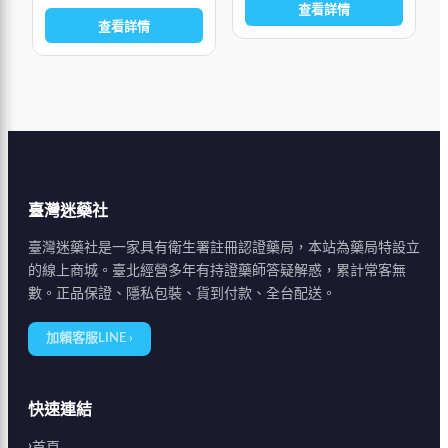
用更溫和、安全，可以作為
查看詳情
查看詳情
更好的治療選
臺灣迷藥社
臺灣迷藥社是一家具有衛生署註冊認證藥局，本站為藥局特設立
的線上商城。臺北經營多年有持證藥師答疑解惑，累計常客無
數。正品保證、隱私包裝、貨到付款、全台配送。
加賴客服LINE ›
快速連結