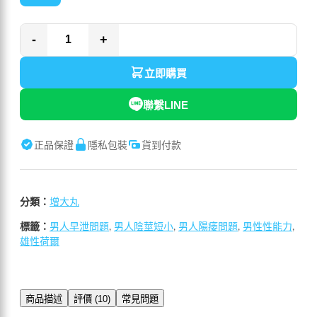
-
+
立即購買
聯繫LINE
正品保證
隱私包裝
貨到付款
分類：
增大丸
標籤：
男人早泄問題
,
男人陰莖短小
,
男人陽痿問題
,
男性性能力
,
雄性荷爾
商品描述
評價 (10)
常見問題