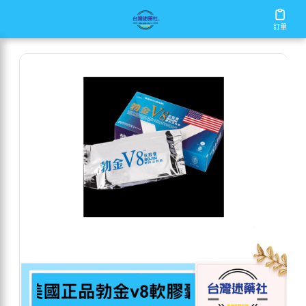
/
/
/
首頁
商店
增大丸
美國正品勃金v8軟膠囊
訂單
訂單