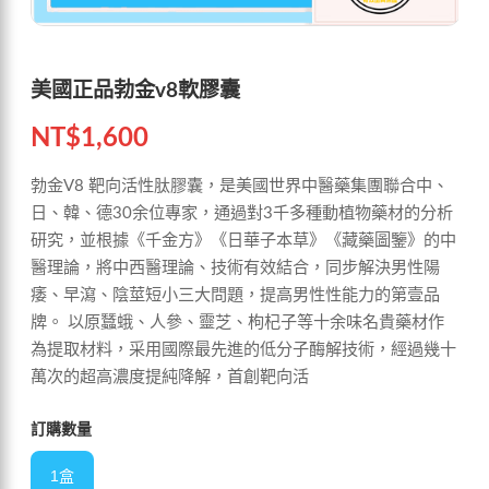
美國正品勃金v8軟膠囊
NT$
1,600
勃金V8 靶向活性肽膠囊，是美國世界中醫藥集團聯合中、
日、韓、德30余位專家，通過對3千多種動植物藥材的分析
研究，並根據《千金方》《日華子本草》《藏藥圖鑒》的中
醫理論，將中西醫理論、技術有效結合，同步解決男性陽
痿、早瀉、陰莖短小三大問題，提高男性性能力的第壹品
牌。 以原蠶蛾、人參、靈芝、枸杞子等十余味名貴藥材作
為提取材料，采用國際最先進的低分子酶解技術，經過幾十
萬次的超高濃度提純降解，首創靶向活
訂購數量
1盒