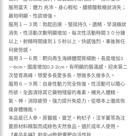
服用當天：體力 充沛、身心輕松，腰膝酸軟癥狀消失；
晨勃明顯、性欲增強。
服用１－３周：勃起迅速 、堅挺持久，遺精、早瀉癥狀
消失，性活動次數明顯增加，每次性活動時間３０分鐘
以上，射精時間達到１５秒以上，快感強烈，事後無任
何疲勞感。
服用３－６周：靶向再生海綿體間質細胞，長度增加3
－6cm，圍度增加0.3-2cm，有明顯的脹滿感，迎來第二
次發育高峰，想愛多長愛多長，想做多久做多久。
服用６－９周：自身性動力完全恢復，性活動可以隨心
所欲，全面清除其它藥物殘留的毒素，補充人體精、
氣、神，消除疲勞，強力提升免疫力，從根本上徹底恢
復身體機能。
本品是已人參，原蠶蛾，靈芝，枸杞子，淫羊藿等為注
要原材料精製而成綠色天然食品，適於成年人使用。
【產品名稱】勃金v8軟膠囊靶向活性肽