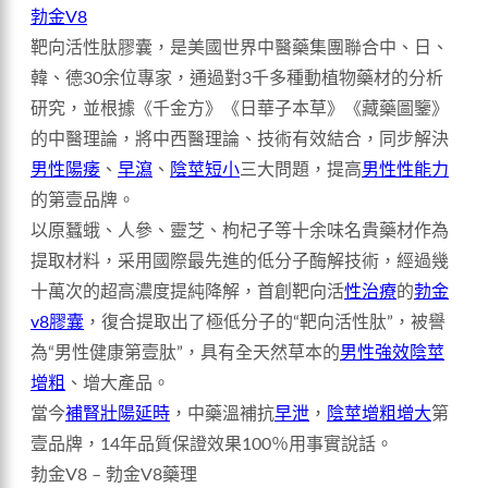
勃金V8
靶向活性肽膠囊，是美國世界中醫藥集團聯合中、日、
韓、德30余位專家，通過對3千多種動植物藥材的分析
研究，並根據《千金方》《日華子本草》《藏藥圖鑒》
的中醫理論，將中西醫理論、技術有效結合，同步解決
男性陽痿
、
早瀉
、
陰莖短小
三大問題，提高
男性性能力
的第壹品牌。
以原蠶蛾、人參、靈芝、枸杞子等十余味名貴藥材作為
提取材料，采用國際最先進的低分子酶解技術，經過幾
十萬次的超高濃度提純降解，首創靶向活
性治療
的
勃金
v8膠囊
，復合提取出了極低分子的“靶向活性肽”，被譽
為“男性健康第壹肽”，具有全天然草本的
男性強效陰莖
增粗
、增大產品。
當今
補腎壯陽延時
，中藥溫補抗
早泄
，
陰莖增粗增大
第
壹品牌，14年品質保證效果100％用事實說話。
勃金V8 – 勃金V8藥理