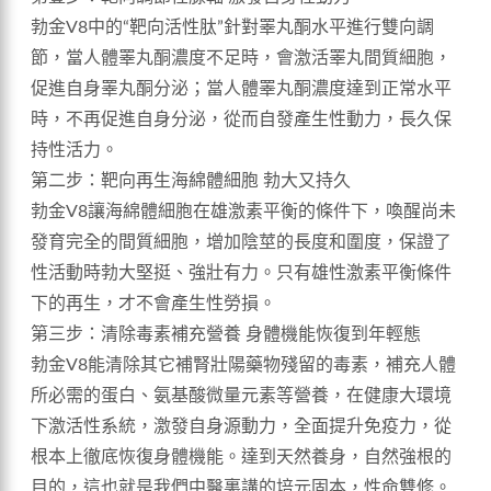
勃金V8中的“靶向活性肽”針對睪丸酮水平進行雙向調
節，當人體睪丸酮濃度不足時，會激活睪丸間質細胞，
促進自身睪丸酮分泌；當人體睪丸酮濃度達到正常水平
時，不再促進自身分泌，從而自發產生性動力，長久保
持性活力。
第二步：靶向再生海綿體細胞 勃大又持久
勃金V8讓海綿體細胞在雄激素平衡的條件下，喚醒尚未
發育完全的間質細胞，增加陰莖的長度和圍度，保證了
性活動時勃大堅挺、強壯有力。只有雄性激素平衡條件
下的再生，才不會產生性勞損。
第三步：清除毒素補充營養 身體機能恢復到年輕態
勃金V8能清除其它補腎壯陽藥物殘留的毒素，補充人體
所必需的蛋白、氨基酸微量元素等營養，在健康大環境
下激活性系統，激發自身源動力，全面提升免疫力，從
根本上徹底恢復身體機能。達到天然養身，自然強根的
目的，這也就是我們中醫裏講的培元固本，性命雙修。