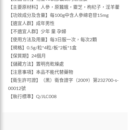
【主要原材料】人參，原蠶蛾，靈芝，枸杞子，淫羊藿
【功效成分及含量】每100g中含人參總皂苷15mg
【適宜人群】成年男性
【不適宜人群】少年 童 孕婦
【使用方法及用量】每3日服一次，每次2顆
【規格】0.5g/粒*4粒/板*2板*1盒
【保質期】24個月
【儲藏方法】置明亮乾燥處
【注意事項】本品不能代替藥物
【衛生許可證】（黑）衛食證字（2009）第232700-s-
00012號
【執行標準】Q/JLC008