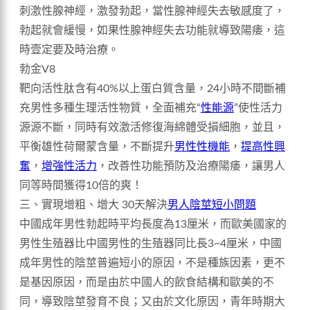
刺激性腺神經，激發勃起，當性腺神經失去敏感度了，
勃起就會緩慢，如果性腺神經失去功能就導致陽痿，這
時壹定要及時治療。
勃金V8
靶向活性肽含有40%以上蛋白質含量，24小時不間斷補
充男性多種生理活性物質，全面補充“
性能源
”使性活力
源源不斷，同時有效激活修復海綿體受損細胞，並且，
平衡雄性荷爾蒙含量，不斷提升
男性性機能
，
提高性興
奮
，
增強性活力
，改善性功能預防及治療陽痿，讓男人
同等時間獲得10倍的爽！
三、實現增粗、增大 30天解決
男人陰莖短小問題
中國成年男性勃起時平均長度為13厘米，而歐美國家的
男性生殖器比中國男性的生殖器同比長3~4厘米，中國
成年男性的陰莖普遍短小的原因，不是種族因素，更不
是基因原因，而是由於中國人的飲食結構和歐美的不
同，導致陰莖發育不良；又由於文化原因，青年時期大