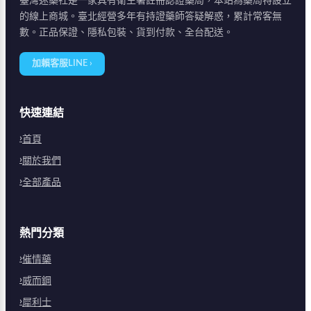
臺灣迷藥社是一家具有衛生署註冊認證藥局，本站為藥局特設立
的線上商城。臺北經營多年有持證藥師答疑解惑，累計常客無
數。正品保證、隱私包裝、貨到付款、全台配送。
加賴客服LINE ›
快速連結
首頁
關於我們
全部產品
熱門分類
催情藥
威而鋼
犀利士