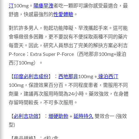
汀
100mg。
陽痿早洩
者吃一顆即可讓你感受最適合，最
舒適，快感最強烈的
性愛體驗
。
對於許多男人，勃起功能障礙、早洩攜起手來。這可能
會導緻很多困難，更不要說有不便採取兩種不同的藥片
每壹天。因此，研究人員想出了完美的解抉方案必利吉
P-force：Extra Super P-Force（西地那非100mg+達泊
西汀100mg）。
【
印度必利吉成份
】：
西地那非
100mg +
達泊西汀
100mg，保證效果百分百。不同程度患者，需服用不同
劑量，建議再次服用時間為24小時。藥效強效，在身體
存留時間較長，不可多次服用。
【
必利吉功效
】：
增硬助勃
+
延時持久
雙效合一 (強效
型)
【產品規格】：4粒/盒