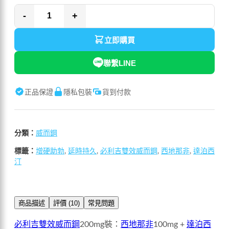
-
+
立即購買
聯繫LINE
正品保證
隱私包裝
貨到付款
分類：
威而鋼
標籤：
增硬助勃
,
延時持久
,
必利吉雙效威而鋼
,
西地那非
,
達泊西
汀
商品描述
評價 (10)
常見問題
必利吉雙效威而鋼
200mg裝：
西地那非
100mg +
達泊西