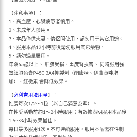
【注意事項】：
1、高血壓、心臟病患者慎用。
2、未成年人禁用。
3、本品僅供夫妻、情侶間使用，請勿用于其它用途。
4、服用本品12小時前後請勿服用其它藥物。
5、請勿過量服用。
年齡65歲以上、 肝臟受損、重度腎損害、 同時服用強
效細胞色素P450 3A4抑製劑（酮康唑、伊曲康唑增
加）、紅黴素 會降低效果。
【
必利吉用法用量
】：
推薦每次1/2～1粒（以自己滿意為準）。
在性愛活動前約1～2小時服用；有數據表明服用本品後
1.5～3小時效果最佳。
每日最多服用1次。不可連續服用。服用本品需在性刺