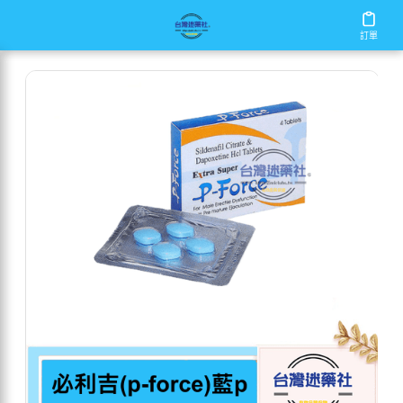
/
/
/
首頁
商店
威而鋼
必利吉(p-force)藍p
訂單
訂單