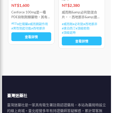
NT$
1,600
NT$
2,380
Cenforce 100mg是一種
威而剛&amp;必利勁混合
PDE抑制劑類藥物，其有效
片，，西地那非&amp;達泊
成分為枸櫞酸西地那非。
西汀混合片，頂級助勃加上
#
ED
#
壯陽藥
#
威而鋼副作用
#
威而剛
#
必利勁
#
西地那非
Cenforce-100是美國食品
頂級延時服用後2-4小時之
#
男性勃起功能
#
西地那非
#
達泊西汀
#
頂級助勃
和藥物管理局（FDA）批準
間效果最佳，12小時有
#
頂級延時
的治療ED的藥
效。
查看詳情
查看詳情
臺灣迷藥社
臺灣迷藥社是一家具有衛生署註冊認證藥局，本站為藥局特設立
的線上商城。臺北經營多年有持證藥師答疑解惑，累計常客無