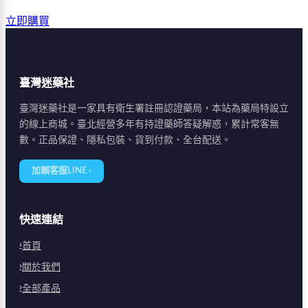
立即購買
臺灣迷藥社
臺灣迷藥社是一家具有衛生署註冊認證藥局，本站為藥局特設立
的線上商城。臺北經營多年有持證藥師答疑解惑，累計常客無
數。正品保證、隱私包裝、貨到付款、全台配送。
加賴客服LINE ›
快速連結
首頁
關於我們
全部產品