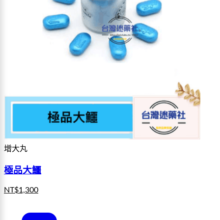
增大丸
極品大鱷
NT$
1,300