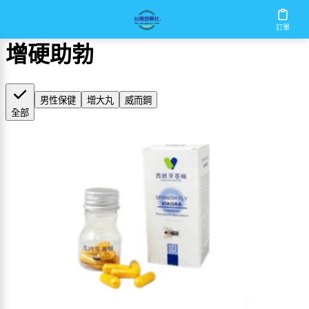
首頁
/
增硬助勃
訂單
增硬助勃
男性保健
增大丸
威而鋼
全部