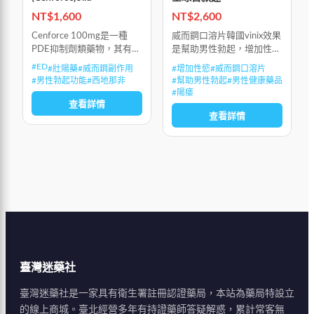
NT$
1,600
NT$
2,600
Cenforce 100mg是一種
威而鋼口溶片韓國vinix效果
PDE抑制劑類藥物，其有效
是幫助男性勃起，增加性慾
成分為枸櫞酸西地那非。
和延長性愛時間
#
ED
#
壯陽藥
#
威而鋼副作用
#
增加性慾
#
威而鋼口溶片
Cenforce-100是美國食品
#
男性勃起功能
#
西地那非
#
幫助男性勃起
#
男性健康藥品
和藥物管理局（FDA）批準
#
陽痿
的治療ED的藥
查看詳情
查看詳情
臺灣迷藥社
臺灣迷藥社是一家具有衛生署註冊認證藥局，本站為藥局特設立
的線上商城。臺北經營多年有持證藥師答疑解惑，累計常客無