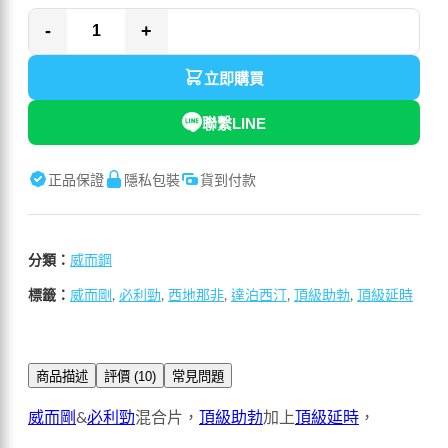
-
+
立即購買
聯繫LINE
正品保證
隱私包裝
貨到付款
分類：
威而鋼
標籤：
威而剛
,
必利勁
,
西地那非
,
達泊西汀
,
頂級助勃
,
頂級延時
商品描述
評價 (10)
常見問題
威而剛
&
必利勁
混合片，
頂級助勃
加上
頂級延時
，