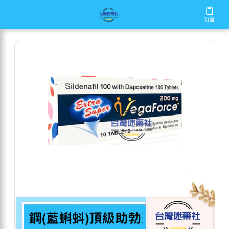
/
/
/
首頁
商店
威而鋼
威而鋼(藍蝌蚪)頂級助勃延時
訂單
訂單