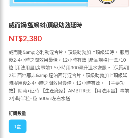
威而鋼(藍蝌蚪)頂級助勃延時
NT$
2,380
威而剛&amp;必利勁混合片，頂級助勃加上頂級延時， 服用
後2-4小時之間效果最佳，12小時有效 [產品規格]一盒/10
粒 [用法用量]房事前1.5小時用300毫升溫水送服。 [保質期]
2年 西地那非&amp;達泊西汀混合片，頂級助勃加上頂級延
時服用後2-4小時之間效果最佳，12小時有效。 【主要功
效】助勃+延時 【生產廠家】AMBITREE 【用法用量】事前
2小時半粒–粒 500ml左右水送
訂購數量
1盒