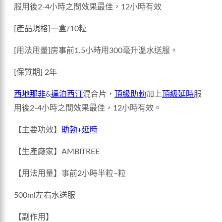
服用後2-4小時之間效果最佳，12小時有效
[產品規格]一盒/10粒
[用法用量]房事前1.5小時用300毫升溫水送服。
[保質期] 2年
西地那非
&
達泊西汀
混合片，
頂級助勃
加上
頂級延時
服
用後2-4小時之間效果最佳，12小時有效。
【主要功效】
助勃+延時
【生產廠家】AMBITREE
【用法用量】事前2小時半粒–粒
500ml左右水送服
【副作用】