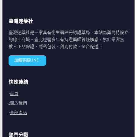
臺灣迷藥社
臺灣迷藥社是一家具有衛生署註冊認證藥局，本站為藥局特設立
的線上商城。臺北經營多年有持證藥師答疑解惑，累計常客無
數。正品保證、隱私包裝、貨到付款、全台配送。
加賴客服LINE ›
快速連結
首頁
關於我們
全部產品
熱門分類