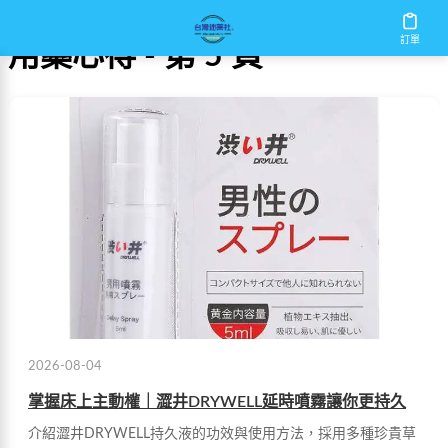
訂單
用藥心得 - 第 5 頁
2026-08-04
掌握床上主動權｜澀井DRYWELL延時噴霧讓你更持久
介紹澀井DRYWELL持久液的功效與使用方法，採用多種珍貴草