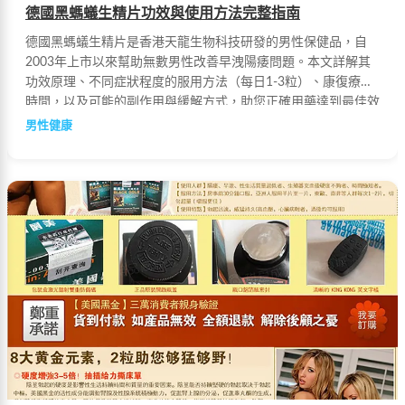
德國黑螞蟻生精片功效與使用方法完整指南
德國黑螞蟻生精片是香港天龍生物科技研發的男性保健品，自
2003年上市以來幫助無數男性改善早洩陽痿問題。本文詳解其
功效原理、不同症狀程度的服用方法（每日1-3粒）、康復療程
時間，以及可能的副作用與緩解方式，助您正確用藥達到最佳效
果。
男性健康