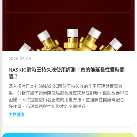
2026-08-04
NASKIC耐時王持久液使用評測：真的能延長性愛時間
嗎？
深入探討日本神油NASKIC耐時王持久液的作用原理與實際效
果，分析其如何透過降低局部敏感度來延緩射精，幫助改善早洩
困擾。同時提醒使用者正確的用量方法，並強調性健康需配合良
好作息、心理調適與性知識才能全面提升。
男性健康