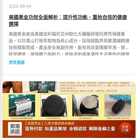
2026-08-04
美國黑金功效全面解析：提升性功能、重拾自信的健康
選擇
美國黑金是由美國加利福尼亞州歐化大藥廠研發的男性保健產
品，以珍貴山打根萃取物為核心成分，採用超臨界高壓濃縮精煉
技術精製而成。產品安全無副作用，能有效改善陽痿早洩、提升
陰莖硬度、增強體力與耐力，是追求和諧美滿性生活男性的理想
選擇。
男性健康