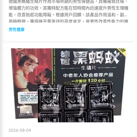
德國黑螞蟻生精片作為市場熱銷的男性保健品，具備補腎壯陽、
增強體力的功效。其獨特配方能在短時間內迅速提升男性生理機
能，改善勃起功能障礙。根據用戶回饋，該產品作用溫和、副作
用極輕微，獲得幾乎零差評的高度肯定，是男性改善性能力的推
薦選擇。
男性健康
2026-08-04