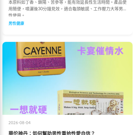
本原料如丁香、鎖陽、苦參等，能有效延長性生活時間。產品使
用簡便，噴灑後30分鐘見效，適合龜頭敏感、工作壓力大等男
性使用。
男性健康
2026-08-04
華佗神丹：如何幫助男性重拾性愛自信？