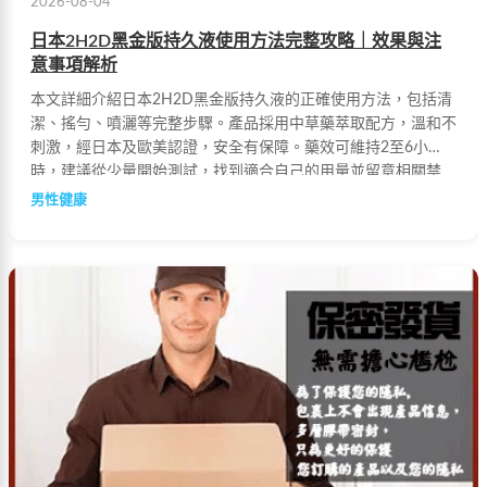
2026-08-04
日本2H2D黑金版持久液使用方法完整攻略｜效果與注
意事項解析
本文詳細介紹日本2H2D黑金版持久液的正確使用方法，包括清
潔、搖勻、噴灑等完整步驟。產品採用中草藥萃取配方，溫和不
刺激，經日本及歐美認證，安全有保障。藥效可維持2至6小
時，建議從少量開始測試，找到適合自己的用量並留意相關禁
忌。
男性健康