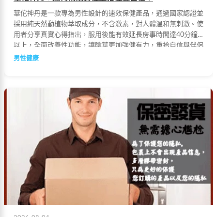
華佗神丹是一款專為男性設計的速效保健產品，通過國家認證並
採用純天然動植物萃取成分，不含激素，對人體溫和無刺激。使
用者分享真實心得指出，服用後能有效延長房事時間達40分鐘
以上，全面改善性功能，讓陰莖更加強健有力，重拾自信與伴侶
的幸福生活。
男性健康