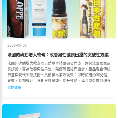
2026-08-05
法國的确勁增大軟膏：改善男性健康困擾的突破性方案
法國的确勁增大軟膏以天然草本精華研發而成，通過法國國家品
質認證，專為改善男性早洩、陽痿等困擾而設計。產品融合傳統
智慧與現代製藥技術，具備標本兼治功效：即時使用約30分鐘
見效，長期調理可強化男性機能、提升性慾、延長持久度並增強
勃起強度。天然草本成分溫和無副作用，是男性追求健康生活的
男性健康
優質選擇。