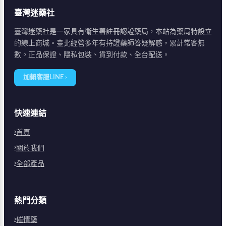
臺灣迷藥社
臺灣迷藥社是一家具有衛生署註冊認證藥局，本站為藥局特設立
的線上商城。臺北經營多年有持證藥師答疑解惑，累計常客無
數。正品保證、隱私包裝、貨到付款、全台配送。
加賴客服LINE ›
快速連結
首頁
關於我們
全部產品
熱門分類
催情藥