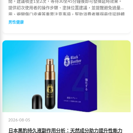
間。建議噴塗1至2次，等待30至45分鐘後即可發揮延時效果。
提供初次使用者的操作步驟、塗抹位置建議，並提醒避免過量使
用、避開傷口皮膚等重要注意事項，幫助消費者獲得最佳延時體
驗。
男性健康
2026-08-05
日本黑豹持久液副作用分析：天然成分助力提升性能力