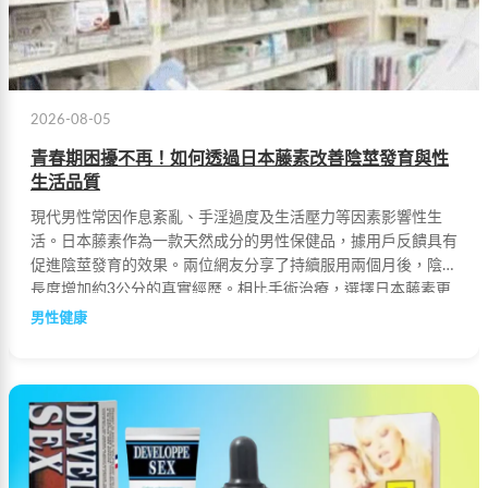
2026-08-05
青春期困擾不再！如何透過日本藤素改善陰莖發育與性
生活品質
現代男性常因作息紊亂、手淫過度及生活壓力等因素影響性生
活。日本藤素作為一款天然成分的男性保健品，據用戶反饋具有
促進陰莖發育的效果。兩位網友分享了持續服用兩個月後，陰莖
長度增加約3公分的真實經歷。相比手術治療，選擇日本藤素更
為安全且費用更低，是改善男性性健康的理想方案。
男性健康