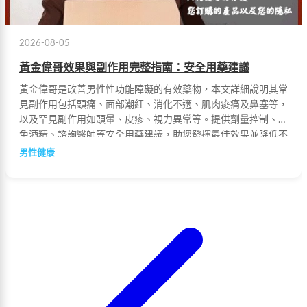
2026-08-05
黃金偉哥效果與副作用完整指南：安全用藥建議
黃金偉哥是改善男性性功能障礙的有效藥物，本文詳細說明其常
見副作用包括頭痛、面部潮紅、消化不適、肌肉痠痛及鼻塞等，
以及罕見副作用如頭暈、皮疹、視力異常等。提供劑量控制、避
免酒精、諮詢醫師等安全用藥建議，助您發揮最佳效果並降低不
良反應風險。
男性健康