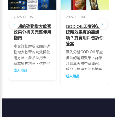
2026-08-06
2026-08-04
法國的确勁增大軟膏
GOD OIL印度神油
效果分析與完整使用
延時效果真的靠譜
指南
嗎？真實用戶告訴你
答案
本文詳細解析法國的确
勁增大軟膏的功效與使
深入分析GOD OIL印度
用方法。產品採用天然
神油的延時效果，詳細
草本植物精華，透過促
介紹其天然中草藥配方
進局部血液循環與激發
成分、使用方法及適用
成人用品
身體再生能力，達到自
人群。產品採用紅景
成人用品
然增大的目的。每日早
天、牛鞭、海馬等多種
晚各使用一次，每次1-
珍貴成分，不麻木、無
3毫升，建議持續三個
依賴，有效改善早洩問
月以上可見明顯效果。
題。
配方溫和不刺激，不含
化學添加劑，不會產生
依賴性。