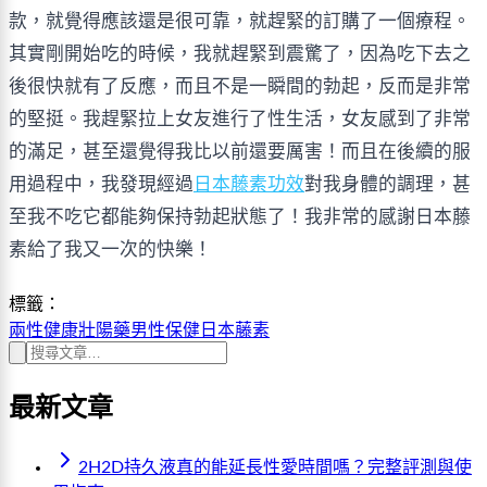
款，就覺得應該還是很可靠，就趕緊的訂購了一個療程。
其實剛開始吃的時候，我就趕緊到震驚了，因為吃下去之
後很快就有了反應，而且不是一瞬間的勃起，反而是非常
的堅挺。我趕緊拉上女友進行了性生活，女友感到了非常
的滿足，甚至還覺得我比以前還要厲害！而且在後續的服
用過程中，我發現經過
日本藤素功效
對我身體的調理，甚
至我不吃它都能夠保持勃起狀態了！我非常的感謝日本藤
素給了我又一次的快樂！
標籤：
兩性健康
壯陽藥
男性保健
日本藤素
最新文章
2H2D持久液真的能延長性愛時間嗎？完整評測與使