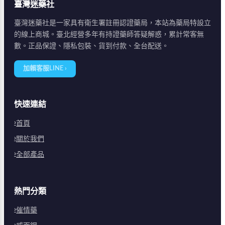
臺灣迷藥社
臺灣迷藥社是一家具有衛生署註冊認證藥局，本站為藥局特設立
的線上商城。臺北經營多年有持證藥師答疑解惑，累計常客無
數。正品保證、隱私包裝、貨到付款、全台配送。
加賴客服LINE ›
快速連結
首頁
關於我們
全部產品
熱門分類
催情藥