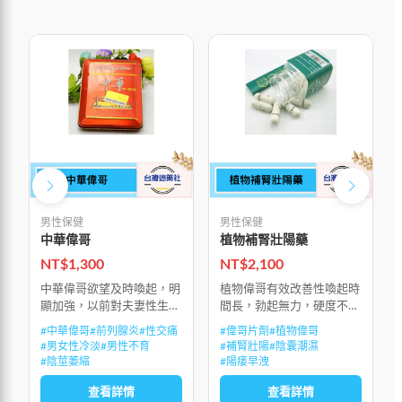
男性保健
男性保健
中華偉哥
植物補腎壯陽藥
NT$
1,300
NT$
2,100
中華偉哥欲望及時喚起，明
植物偉哥有效改善性喚起時
顯加強，以前對夫妻性生活
間長，勃起無力，硬度不
的懼怕感，隨時被沖動所替
夠，陽痿早洩，性生活持續
#
中華偉哥
#
前列腺炎
#
性交痛
#
偉哥片劑
#
植物偉哥
代，能多次射精並達到多次
時間不夠，興奮和敏感度
#
男女性冷淡
#
男性不育
#
補腎壯陽
#
陰囊潮濕
高潮，房事後能迅速生長補
低，性生活質量低下，射精
#
陰莖萎縮
#
陽痿早洩
充精子，不會因精歇而產生
無力，射精疼痛，前列腺
查看詳情
查看詳情
疲勞感和影響腎功
炎，前列腺增生，陰