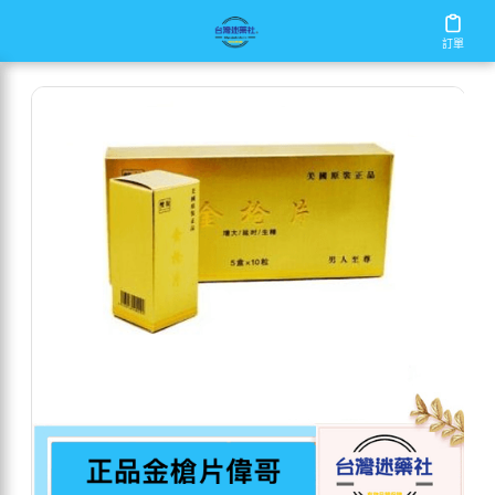
/
/
/
首頁
商店
男性保健
正品金槍片偉哥
訂單
訂單