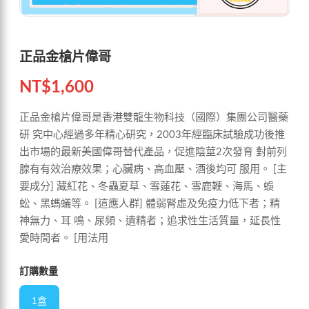
正品金槍片偉哥
NT$
1,600
正品金槍片偉哥是香港雙龍生物科技（國際）集團公司醫藥
研 究中心經過多年精心研究，2003年經臨床試驗成功後推
出市場的最新美國偉哥替代產品，促進陰莖2次發育 對前列
腺有有效治療效果；心臟病、高血壓、酒後均可 服用。 [主
要成分] 藏紅花、冬蟲夏草、雪蓮花、雪鹿鞭、海馬、蜈
蚣、黑螞蟻等。 [這應人群] 體弱腎虛及免疫力低下者；精
神無力、耳 鳴、尿頻、遺精者；追求性生活質量，延長性
愛時間者。 [用法用
訂購數量
1盒