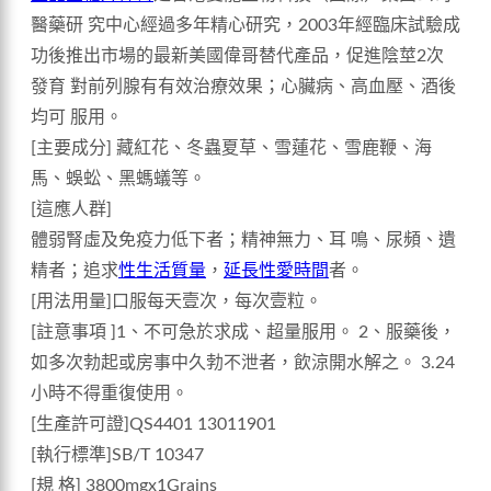
醫藥研 究中心經過多年精心研究，2003年經臨床試驗成
功後推出市場的最新美國偉哥替代產品，促進陰莖2次
發育 對前列腺有有效治療效果；心臟病、高血壓、酒後
均可 服用。
[主要成分] 藏紅花、冬蟲夏草、雪蓮花、雪鹿鞭、海
馬、蜈蚣、黑螞蟻等。
[這應人群]
體弱腎虛及免疫力低下者；精神無力、耳 鳴、尿頻、遺
精者；追求
性生活質量
，
延長性愛時間
者。
[用法用量]口服每天壹次，每次壹粒。
[註意事項 ]1、不可急於求成、超量服用。 2、服藥後，
如多次勃起或房事中久勃不泄者，飲涼開水解之。 3.24
小時不得重復使用。
[生產許可證]QS4401 13011901
[執行標準]SB/T 10347
[規 格] 3800mgx1Grains