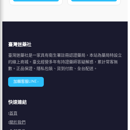
臺灣迷藥社
臺灣迷藥社是一家具有衛生署註冊認證藥局，本站為藥局特設立
的線上商城。臺北經營多年有持證藥師答疑解惑，累計常客無
數。正品保證、隱私包裝、貨到付款、全台配送。
加賴客服LINE ›
快速連結
首頁
關於我們