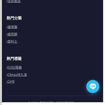
全部產品
熱門分類
催情藥
威而鋼
犀利士
熱門標籤
ED壯陽藥
Climax持久液
GHB
©
2026
臺灣迷藥社
. 保留所有權利。