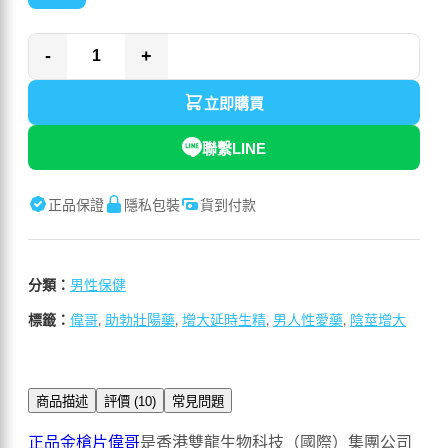
-
+
立即購買
聯繫LINE
正品保證
隱私包裝
貨到付款
分類：
男性保健
標籤：
偉哥
,
助勃壯陽藥
,
增大延時生精
,
男人性愛藥
,
陰莖增大
商品描述
評價 (10)
常見問題
正品金槍片偉哥
是香港雙龍生物科技（國際）集團公司