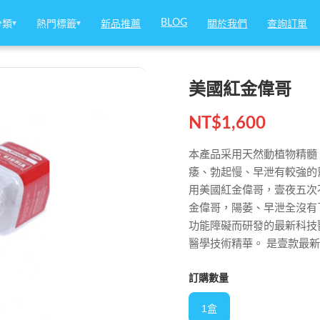
BLOG
BLOG
分類
分類
▾
▾
熱門標籤
熱門標籤
▾
▾
新品推薦
新品推薦
關於我們
關於我們
查詢訂單
查詢訂單
美國紅金偉哥
NT$
1,600
本產品采用天然動植物精髓
痿、勃起慢、早泄有較強的
用美國紅金偉哥，壹夜五次
金偉哥，陽萎、早泄全沒有
功能障礙而研發的最新科技
醫學技術精華。 是壹款最
訂購數量
1盒