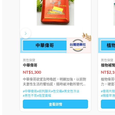
男性保健
男性保健
中華偉哥
植物補
NT$
1,300
NT$
2,1
中華偉哥欲望及時喚起，明顯加強，以前對
植物偉哥
夫妻性生活的懼怕感，隨時被沖動所替代，
力，硬度
能多次射精並達到多次高潮，房事後能迅速
不夠，興
#
中華偉哥
#
前列腺炎
#
性交痛
#
男女性冷淡
#
偉哥片劑
生長補充精子，不會因精歇而產生疲勞感和
射精無力
#
男性不育
#
陰莖萎縮
#
陽痿早洩
影響腎功
生，陰
查看詳情