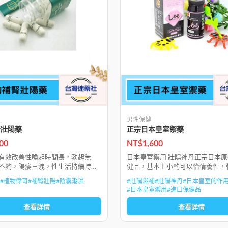
男性保健
腎壯陽藥
正宗日本皇室禦藥
00
NT$
1,600
有效改善性喚起時間長，勃起無
日本皇室禦用 壯陽神丹正宗日本
不夠，陽痿早洩，性生活持續時間
健品，基本上小酌可以怡情養性，
奮和敏感度低，性生活質量低下，
的氣氛，並不影響日本皇室的作用。 &
#
植物偉哥
#
補腎壯陽
#
陰囊潮濕
#
壯陽滋補
#
壯陽神丹
#
日本皇室的作
，射精疼痛，前列腺炎，前列腺增
&nbsp;
#
日本皇室禦用
#
進口保健品
查看詳情
查看詳情