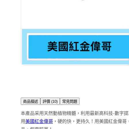
商品描述
評價 (10)
常見問題
本產品采用天然動植物精髓，利用最新高科技-數字提
用
美國紅金偉哥
，硬的快，更持久！用美國紅金偉哥