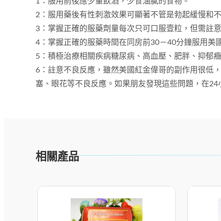
1：服用前後應少量飲酒，少食油膩的食物。
2：服用藥後有性刺激效果可顯著不管是勃起緩慢和
3：掌握正確的服藥劑量每次只可口服壹粒，但需註意
4：掌握正確的服藥時間在同房前30－40分鐘服用
5：積極治療相關疾病糖尿病、高血壓、肥胖、抑郁
6：註意不良反應，雖然美國紅金偉哥的副作用很低
塞、眼花等不良反應。如果朋友發現這些問題，在24小
相關產品