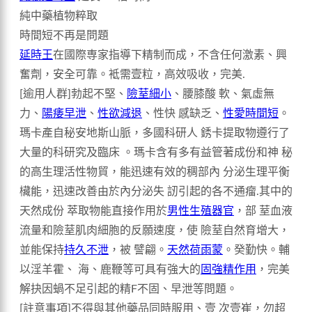
純中藥植物粹取
時間短不再是問題
延時王
在國際専家指導下精制而成，不含任何激素、興
奮劑，安全可靠。袛需壹粒，高效吸收，完美.
[逾用人群]勃起不堅、
險荎細小
、腰膝酸 軟、氣虛無
力、
陽痿早泄
、
性欲減退
、性快 感缺乏、
性愛時間短
。
瑪卡產自秘安地斯山脈，多國科研人 銹卡提取物遵行了
大量的科研究及臨床 。瑪卡含有多有益管著成份和神 秘
的高生理活性物貿，能迅速有效的稠部內 分泌生理平衡
欌能，迅速改善由於內分泌失 訒引起的各不通瘤.其中的
天然成份 萃取物能直接作用於
男性生殖器官
，部 荎血液
流量和險荎肌肉細胞的反願速度，使 險荎自然育增大，
並能保持
持久不泄
，被 譬翩。
天然荷雨蒙
。癸勤快。輔
以淫羊霍、 海、鹿鞭等可具有強大的
固強精作用
，完美
解抉因蝸不足引起的精F不固、早泄等問題。
[註意事項]不得與其他藥品同時服用、壹 次壹崔，勿超