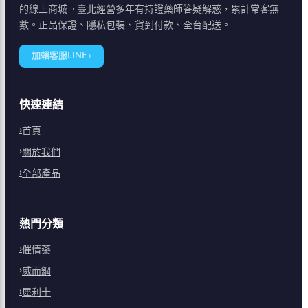
的線上商城。臺北經營多年有持證藥師答疑解惑，累計常客無
數。正品保證、隱私包裝、貨到付款、全台配送。
加賴客服LINE ›
快速連結
首頁
關於我們
全部產品
熱門分類
催情藥
威而鋼
犀利士