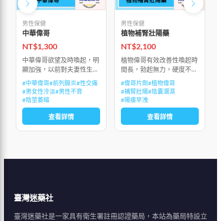
男性保健
男性保健
中華偉哥
植物補腎壯陽藥
NT$
1,300
NT$
2,100
中華偉哥欲望及時喚起，明
植物偉哥有效改善性喚起時
顯加強，以前對夫妻性生活
間長，勃起無力，硬度不
的懼怕感，隨時被沖動所替
夠，陽痿早洩，性生活持續
#
中華偉哥
#
前列腺炎
#
性交痛
#
偉哥片劑
#
植物偉哥
代，能多次射精並達到多次
時間不夠，興奮和敏感度
#
男女性冷淡
#
男性不育
#
補腎壯陽
#
陰囊潮濕
高潮，房事後能迅速生長補
低，性生活質量低下，射精
#
陰莖萎縮
#
陽痿早洩
充精子，不會因精歇而產生
無力，射精疼痛，前列腺
查看詳情
查看詳情
疲勞感和影響腎功
炎，前列腺增生，陰
臺灣迷藥社
臺灣迷藥社是一家具有衛生署註冊認證藥局，本站為藥局特設立