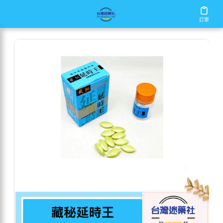
/
/
/
首頁
商店
男性保健
藏秘延時王
訂單
訂單