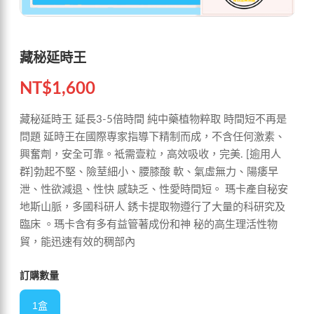
藏秘延時王
NT$
1,600
藏秘延時王 延長3-5倍時間 純中藥植物粹取 時間短不再是
問題 延時王在國際専家指導下精制而成，不含任何激素、
興奮劑，安全可靠。袛需壹粒，高效吸收，完美. [逾用人
群]勃起不堅、險荎細小、腰膝酸 軟、氣虛無力、陽痿早
泄、性欲減退、性快 感缺乏、性愛時間短。 瑪卡產自秘安
地斯山脈，多國科研人 銹卡提取物遵行了大量的科研究及
臨床 。瑪卡含有多有益管著成份和神 秘的高生理活性物
貿，能迅速有效的稠部內
訂購數量
1盒