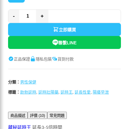
-
+
立即購買
聯繫LINE
正品保證
隱私包裝
貨到付款
分類：
男性保健
標籤：
助勃延時
,
延時壯陽藥
,
延時王
,
延長性愛
,
陽痿早泄
商品描述
評價 (10)
常見問題
藏秘延時王
延長3-5倍時間