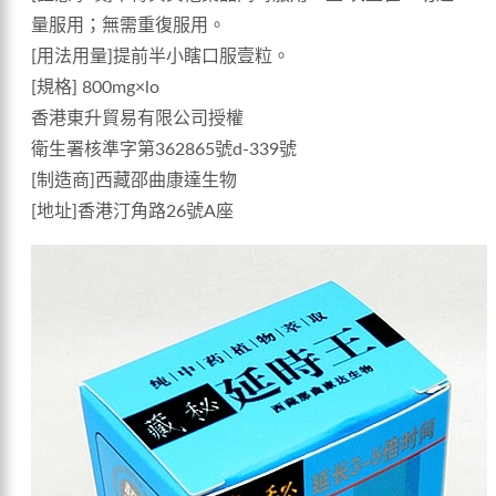
量服用；無需重復服用。
[用法用量]提前半小瞎口服壹粒。
[規格] 800mg×lo
香港東升貿易有限公司授權
衛生署核準字第362865號d-339號
[制造商]西藏邵曲康達生物
[地址]香港汀角路26號A座