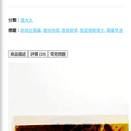
分類：
增大丸
標籤：
助勃壯陽藥
,
增加快感
,
激發欲望
,
陰莖增粗增大
,
陽痿早泄
商品描述
評價 (10)
常見問題