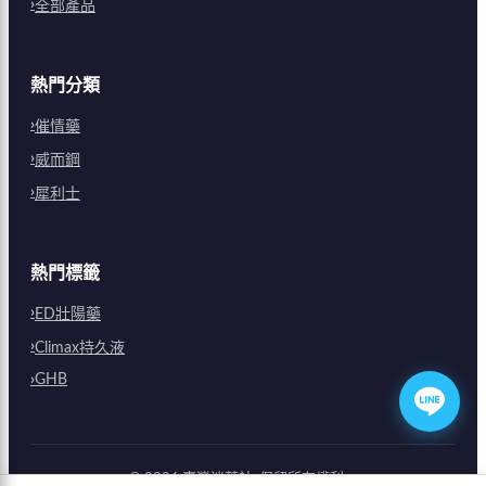
全部產品
熱門分類
催情藥
威而鋼
犀利士
熱門標籤
ED壯陽藥
Climax持久液
GHB
©
2026
臺灣迷藥社
. 保留所有權利。