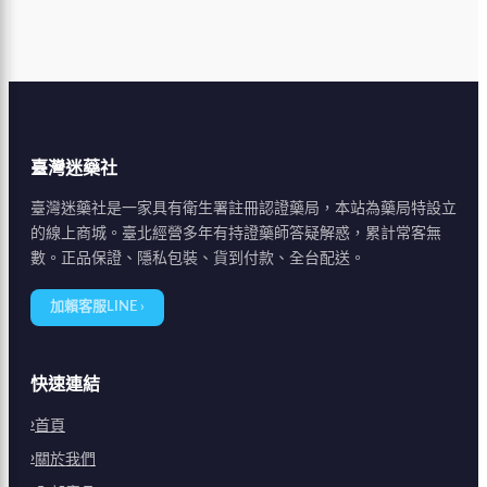
臺灣迷藥社
臺灣迷藥社是一家具有衛生署註冊認證藥局，本站為藥局特設立
的線上商城。臺北經營多年有持證藥師答疑解惑，累計常客無
數。正品保證、隱私包裝、貨到付款、全台配送。
加賴客服LINE ›
快速連結
首頁
關於我們