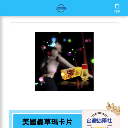
/
/
/
首頁
商店
增大丸
美國蟲草瑪卡片
訂單
訂單