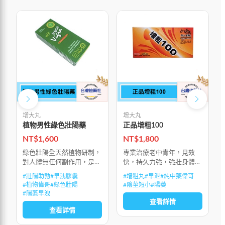
增大丸
增大丸
植物男性綠色壯陽藥
正品增粗100
NT$
1,600
NT$
1,800
綠色壯陽全天然植物研制，
專業治療老中青年，見效
對人體無任何副作用，是男
快，持久力強，強壯身體，
士的壯陽助勃，治早洩的綠
大補元陽，促進陰莖二次發
#
壯陽助勃
#
早洩膠囊
#
增粗丸
#
早泄
#
純中藥偉哥
色產品，有效地治療陽萎和
育，使莖體粗大堅挺。
#
植物偉哥
#
綠色壯陽
#
陰莖短小
#
陽萎
早洩。植物產品如豔紫鉚作
#
陽萎早洩
用更溫和、安全，可以作為
查看詳情
查看詳情
更好的治療選