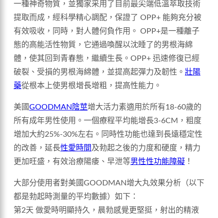
一種神奇物質，並獨家采用了目前最尖端低溫萃取技術
提取而成，經科學精心調配，保證了 OPP+ 能夠充分被
有效吸收，同時，對人體何負作用。 OPP+是一種離子
態的高能活性物質，它通過喚醒以沈睡了的男根海綿
體，使其回到青春態，繼續生長。OPP+ 迅速修復已經
破裂、受損的男根海綿體，並提高起彈力及韌性。
壯陽
藥
從根本上使男根增長增粗，提高性能力。
美國
GOODMAN陰莖
增大活力素適用於所有18-60歲的
所有成年男性使用。一個療程平均能增長3-6CM，粗度
增加大約25%-30%左右。同時性功能也達到長遠穩定性
的改善，延長
性愛時間
及勃起之後的力度和硬度，精力
更加旺盛，有效治療陽痿、早泄等
男性性功能障礙
！
大部分使用者對美國GOODMAN增大丸效果分析（以下
都是勃起時測量的平均數據）如下：
第2天 做愛時明顯持久，晨勃感覺更堅挺，射出的精液