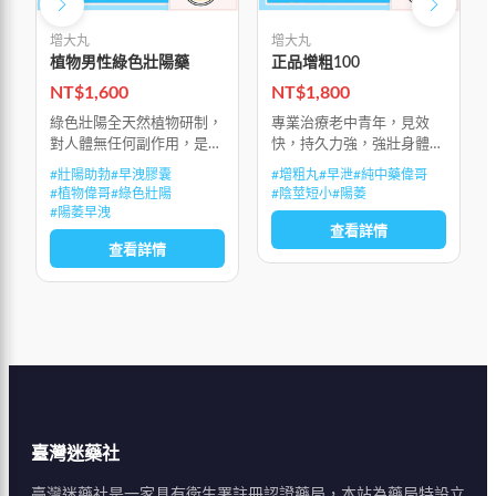
增大丸
增大丸
植物男性綠色壯陽藥
正品增粗100
NT$
1,600
NT$
1,800
綠色壯陽全天然植物研制，
專業治療老中青年，見效
對人體無任何副作用，是男
快，持久力強，強壯身體，
士的壯陽助勃，治早洩的綠
大補元陽，促進陰莖二次發
#
壯陽助勃
#
早洩膠囊
#
增粗丸
#
早泄
#
純中藥偉哥
色產品，有效地治療陽萎和
育，使莖體粗大堅挺。
#
植物偉哥
#
綠色壯陽
#
陰莖短小
#
陽萎
早洩。植物產品如豔紫鉚作
#
陽萎早洩
用更溫和、安全，可以作為
查看詳情
查看詳情
更好的治療選
臺灣迷藥社
臺灣迷藥社是一家具有衛生署註冊認證藥局，本站為藥局特設立