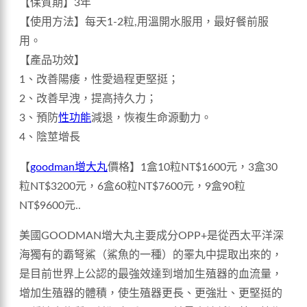
【保質期】3年
【使用方法】每天1-2粒,用溫開水服用，最好餐前服
用。
【產品功效】
1、改善陽痿，性愛過程更堅挺；
2、改善早洩，提高持久力；
3、預防
性功能
減退，恢複生命源動力。
4、陰莖增長
【
goodman增大丸
價格】1盒10粒NT$1600元，3盒30
粒NT$3200元，6盒60粒NT$7600元，9盒90粒
NT$9600元..
美國GOODMAN增大丸主要成分OPP+是從西太平洋深
海獨有的霸弩鯊（鯊魚的一種）的睪丸中提取出來的，
是目前世界上公認的最強效達到增加生殖器的血流量，
增加生殖器的體積，使生殖器更長、更強壯、更堅挺的