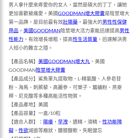
男人拿什麼來疼愛你的女人，當然是碩大的丁丁，讓她
更加喜歡被痛愛。美國
GOODMAN增大膠囊
是陰莖增大
第一品牌，是目前最有效
壯陽藥
，最強大的
男性性保健
用品
，
美國GOODMAN
陰莖增大活力素能迅速提高
男性
性能力
，有效增長增粗，提高
性生活質量
，迅速解決男
人短小的難言之隱。
【產品名稱】
美國GOODMAN增大丸
、美國
GOODMAN
陰莖增大膠囊
【產品成分】鯊魚睪丸提取物、L-精氨酸、人參皂苷
粉、海馬、刺蒺藜、高麗參、可樂子、蠶蛹粉、燕麥
稈、尼克酸等多種高能活性物質。
【產品產地】美國
【產品容量】一盒/10粒
【適合人群】：
陽痿
，
早洩
，遺精，滑精，
性功能障
礙
，
性欲
減退等癥狀，腰膝酸軟，失眠健忘