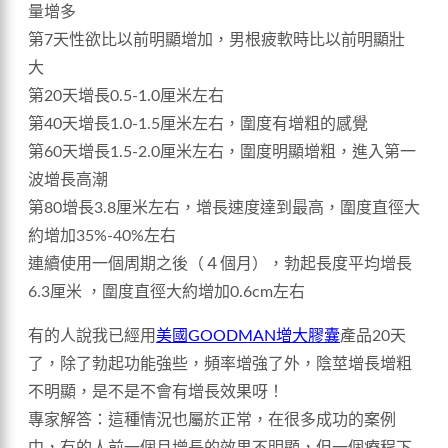
量增多
第7天性欲比以前明顯增加，男根疲軟時比以前明顯壯
大
第20天增長0.5-1.0厘米左右
第40天增長1.0-1.5厘米左右，圍度有增粗的感覺
第60天增長1.5-2.0厘米左右，圍度明顯增粗，進入第一
波增長高潮
第80增長3.8厘米左右，增長速度達到最高，圍度直徑大
約增加35%-40%左右
連續使用一個周期之後（４個月），勃起長度平均增長
6.3厘米 ，圍度直徑大約增加0.6cm左右
有的人說我已經用
美國GOODMAN增大膠囊
產品20天
了，除了勃起功能強些，頻率增強了外，陰莖增長增粗
不明顯，是不是不會有增長效果呀！
專家解答：這種情況也屬於正常，在很多成功的案例
中，有的人前一個月增長的效果不明顯，但一個療程下