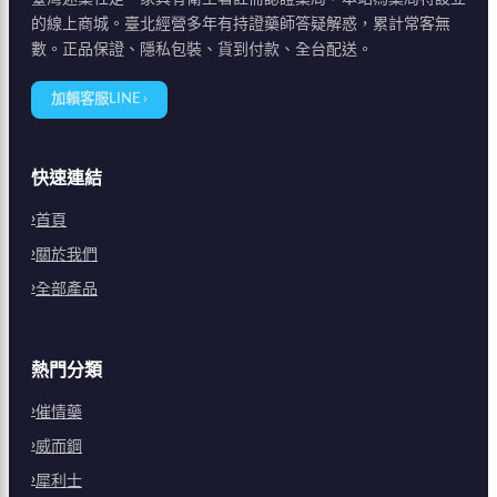
的線上商城。臺北經營多年有持證藥師答疑解惑，累計常客無
數。正品保證、隱私包裝、貨到付款、全台配送。
加賴客服LINE ›
快速連結
首頁
關於我們
全部產品
熱門分類
催情藥
威而鋼
犀利士