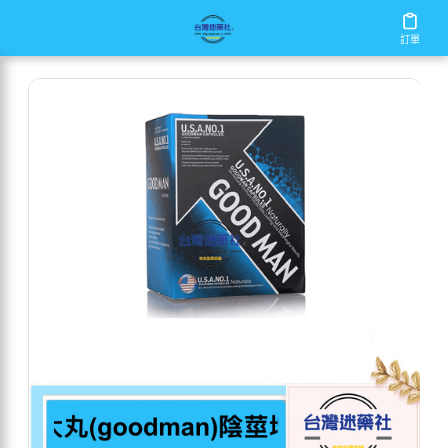
/
/
/
首頁
商店
增大丸
美國增大丸(goodman)陰莖增大活力
訂單
訂單