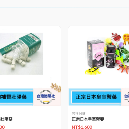
男性保健
腎壯陽藥
正宗日本皇室禦藥
00
NT$
1,600