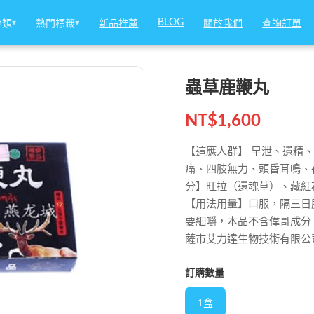
BLOG
BLOG
分類
分類
▾
▾
熱門標籤
熱門標籤
▾
▾
新品推薦
新品推薦
關於我們
關於我們
查詢訂單
查詢訂單
蟲草鹿鞭丸
NT$
1,600
【這應人群】 早泄、遺精
痛、四肢無力、頭昏耳鳴、
分】旺拉（還魂草）、藏紅
【用法用量】口服，隔三日
要細嚼，本品不含偉哥成分，
薩市艾力達生物技術有限公
訂購數量
1盒