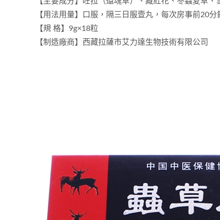
【主要成分】旺拉（還魂草）、藏紅花、冬蟲夏草、
【用法用量】口服，隔三日服壹丸，每次房事前20
【規 格】9g×18粒
【制造廠商】西藏拉薩市艾力達生物技術有限公司