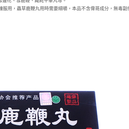
雪蓮花、雪鹿鞭、藏耗牛睪丸等。
分鐘服用，蟲草鹿鞭丸用時需要細嚼，本品不含偉哥成分，無毒副