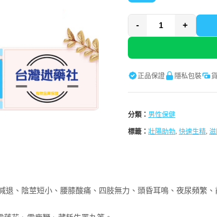
-
+
正品保證
隱私包裝
分類：
男性保健
標籤：
壯陽助勃
,
快速生精
,
滋
欲減退、陰莖短小、腰膝酸痛、四肢無力、頭昏耳鳴、夜尿頻繁、