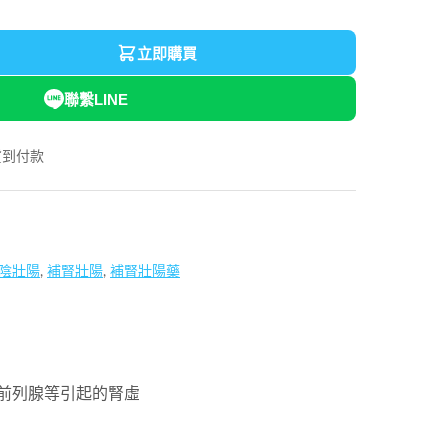
立即購買
聯繫LINE
貨到付款
陰壯陽
,
補腎壯陽
,
補腎壯陽藥
前列腺等引起的腎虛