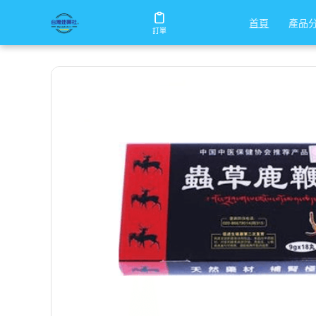
/
/
/
首頁
商店
男性保健
蟲草鹿鞭丸
產品
產品
首頁
首頁
訂單
訂單