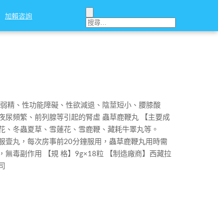
加賴咨詢
加賴咨詢
、弱精、性功能障礙、性欲減退、陰莖短小、腰膝酸
夜尿頻繁、前列腺等引起的腎虛 蟲草鹿鞭丸 【主要成
花、冬蟲夏草、雪蓮花、雪鹿鞭、藏耗牛睪丸等。
服壹丸，每次房事前20分鐘服用，蟲草鹿鞭丸用時需
無毒副作用 【規 格】9g×18粒 【制造廠商】西藏拉
司