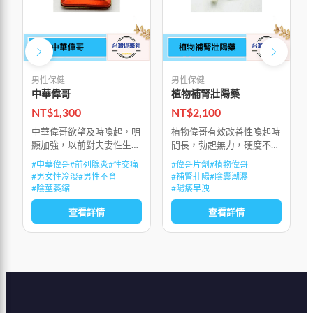
男性保健
男性保健
中華偉哥
植物補腎壯陽藥
NT$
1,300
NT$
2,100
中華偉哥欲望及時喚起，明
植物偉哥有效改善性喚起時
顯加強，以前對夫妻性生活
間長，勃起無力，硬度不
的懼怕感，隨時被沖動所替
夠，陽痿早洩，性生活持續
#
中華偉哥
#
前列腺炎
#
性交痛
#
偉哥片劑
#
植物偉哥
代，能多次射精並達到多次
時間不夠，興奮和敏感度
#
男女性冷淡
#
男性不育
#
補腎壯陽
#
陰囊潮濕
高潮，房事後能迅速生長補
低，性生活質量低下，射精
#
陰莖萎縮
#
陽痿早洩
充精子，不會因精歇而產生
無力，射精疼痛，前列腺
查看詳情
查看詳情
疲勞感和影響腎功
炎，前列腺增生，陰