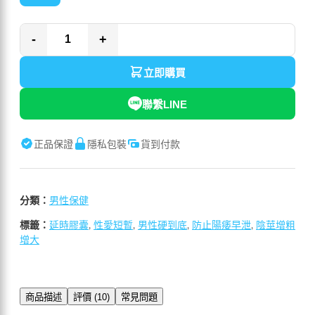
-
+
立即購買
聯繫LINE
正品保證
隱私包裝
貨到付款
分類：
男性保健
標籤：
延時膠囊
,
性愛短暫
,
男性硬到底
,
防止陽痿早泄
,
陰莖增粗
增大
商品描述
評價 (10)
常見問題