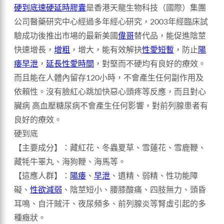
硬到底
速硬延時膠囊
是香港天龍生物科技（國際）集團
公司醫藥研究中心經過多年經心研究，2003年經臨床試
驗成功後推出市場的最新美國
偉哥
替代品，能促進陰莖
快速增長，
增粗
，增大，能有效解抉
性愛短暫
，防止
陽
痿早泄
，
延長性愛時間
，對堅而不硬均有良好的療效。
而且能在人體內留存120小時，不會產生任何副作用及
依賴性。沒有臉紅心跳加快惡心頭疼等反應，而且對心
臟病 高血壓糖尿病不會產生任何影響，對前列腺患者有
良好的療效。
硬到底
【主要成分】：藏紅花、冬蟲夏草、雪蓮花、雪鹿鞭、
藏牦牛睪丸、海狗鞭、海馬等。
【這應人群】：
陽痿
、
早泄
、遺精、弱精、性功能障
礙、
性欲減弱
、陰莖短小、腰膝酸痛、四肢無力、頭昏
耳鳴、自汗賊汗、夜尿頻多、前列腺炎等腎虛引起的多
種癥狀。