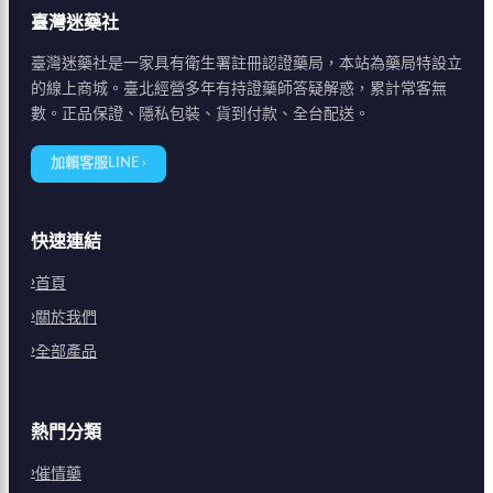
臺灣迷藥社
臺灣迷藥社是一家具有衛生署註冊認證藥局，本站為藥局特設立
的線上商城。臺北經營多年有持證藥師答疑解惑，累計常客無
數。正品保證、隱私包裝、貨到付款、全台配送。
加賴客服LINE ›
快速連結
首頁
關於我們
全部產品
熱門分類
催情藥