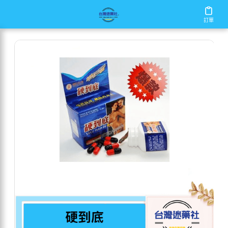
/
/
/
首頁
商店
男性保健
硬到底
訂單
訂單