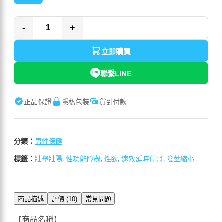
-
+
立即購買
聯繫LINE
正品保證
隱私包裝
貨到付款
分類：
男性保健
標籤：
壯舉壯陽
,
性功能障礙
,
性欲
,
速效延時偉哥
,
陰莖縮小
商品描述
評價 (10)
常見問題
【商品名稱】