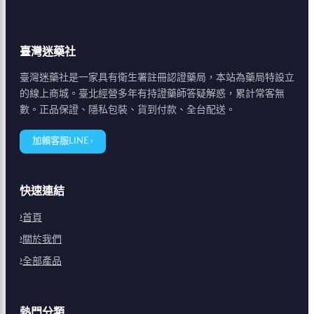
臺灣迷藥社
臺灣迷藥社是一家具有衛生署註冊認證藥局，本站為藥局特設立
的線上商城。臺北經營多年有持證藥師答疑解惑，累計常客無
數。正品保證、隱私包裝、貨到付款、全台配送。
加賴客服LINE ›
快速連結
首頁
關於我們
全部產品
熱門分類