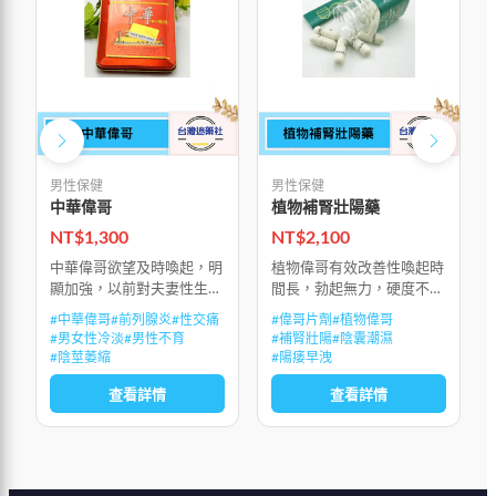
男性保健
男性保健
中華偉哥
植物補腎壯陽藥
NT$
1,300
NT$
2,100
中華偉哥欲望及時喚起，明
植物偉哥有效改善性喚起時
顯加強，以前對夫妻性生活
間長，勃起無力，硬度不
的懼怕感，隨時被沖動所替
夠，陽痿早洩，性生活持續
#
中華偉哥
#
前列腺炎
#
性交痛
#
偉哥片劑
#
植物偉哥
代，能多次射精並達到多次
時間不夠，興奮和敏感度
#
男女性冷淡
#
男性不育
#
補腎壯陽
#
陰囊潮濕
高潮，房事後能迅速生長補
低，性生活質量低下，射精
#
陰莖萎縮
#
陽痿早洩
充精子，不會因精歇而產生
無力，射精疼痛，前列腺
查看詳情
查看詳情
疲勞感和影響腎功
炎，前列腺增生，陰