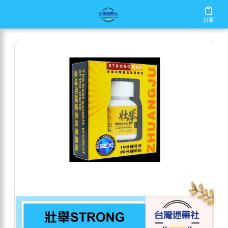
/
/
/
首頁
商店
男性保健
壯舉STRONG
訂單
訂單