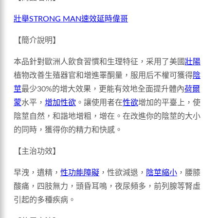
壯舉STRONG MAN速效延時偉哥
【簡介說明】
本品針對歐洲人飲食習慣和生理特征，采用了美國
壯陽
植物改善生殖器官和增進睪酮量，服用后不權可獲得
陰
莖
最少30%的增大效果，更能有效地全面提升體內
荷爾
蒙
水平，
增加性欲
。讓使用者在
性欲
增加的平臺上，使
陰莖自然，和諧地增粗，增在。在改進你的陰莖的大小
的同時，獲得你的精力和快感。
【主治功效】
早洩，遺精，
性功能障礙
，性欲減退，
陰莖縮小
，腰膝
酸痛，四肢無力，頭昏耳鳴，夜尿頻多，前列腺等腎虛
引起的多種疾病。