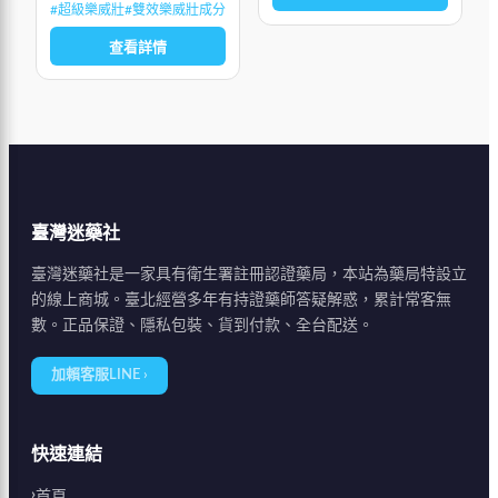
#
超級樂威壯
#
雙效樂威壯成分
查看詳情
臺灣迷藥社
臺灣迷藥社是一家具有衛生署註冊認證藥局，本站為藥局特設立
的線上商城。臺北經營多年有持證藥師答疑解惑，累計常客無
數。正品保證、隱私包裝、貨到付款、全台配送。
加賴客服LINE ›
快速連結
首頁