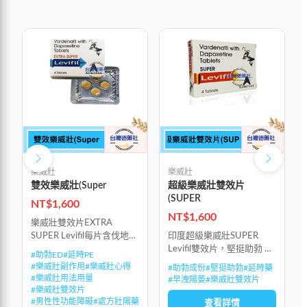
樂威壯
樂威壯
雙效樂威壯(Super
超級樂威壯雙效片
(SUPER
NT$
1,600
NT$
1,600
樂威壯雙效片EXTRA
SUPER Levifil每片含伐地那
印度超級樂威壯SUPER
非20mg+達泊西汀60mg，
Levifil雙效片，堅挺助勃 +
#
助勃ED
#
延時PE
是樂威壯與必利勁的二合一
早洩陽萎雙效合一 (特強
#
樂威壯副作用
#
樂威壯心得
#
助勃成份
#
堅挺助勃
#
延時藥
產品，具有助勃ED與延時
效)，3小時延時藥效達到峰
#
樂威壯用法用量
#
早洩陽萎
#
樂威壯雙效片
PE雙重功效。比
值
#
樂威壯雙效片
#
男性性功能障礙
#
處方壯陽藥
查看詳情