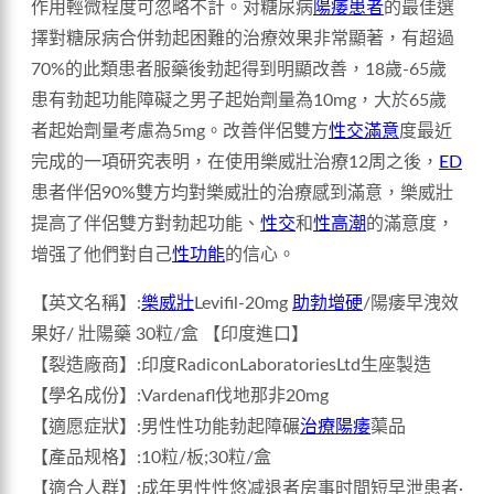
作用輕微程度可忽略不計。对糖尿病
陽痿患者
的最佳選
擇對糖尿病合併勃起困難的治療效果非常顯著，有超過
70%的此類患者服藥後勃起得到明顯改善，18歲-65歲
患有勃起功能障礙之男子起始劑量為10mg，大於65歲
者起始劑量考慮為5mg。改善伴侶雙方
性交滿意
度最近
完成的一項研究表明，在使用樂威壯治療12周之後，
ED
患者伴侶90%雙方均對樂威壯的治療感到滿意，樂威壯
提高了伴侶雙方對勃起功能、
性交
和
性高潮
的滿意度，
增强了他們對自己
性功能
的信心。
【英文名稱】:
樂威壯
Levifil-20mg
助勃增硬
/陽痿早洩效
果好/ 壯陽藥 30粒/盒 【印度進口】
【裂造廠商】:印度RadiconLaboratoriesLtd生座製造
【學名成份】:Vardenafl伐地那非20mg
【適愿症狀】:男性性功能勃起障碾
治療陽痿
蕖品
【產品规格】:10粒/板;30粒/盒
【適合人群】:成年男性性悠减退者房事时間短早泄患者·