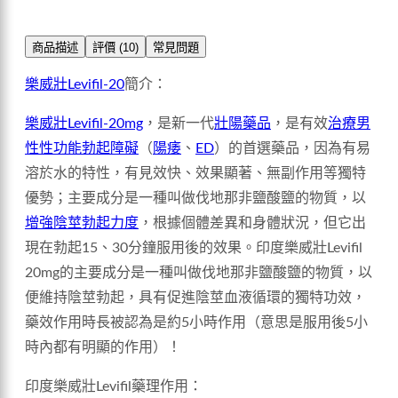
商品描述
評價 (10)
常見問題
樂威壯Levifil-20
簡介：
樂威壯Levifil-20mg
，是新一代
壯陽藥品
，是有效
治療男
性性功能勃起障礙
（
陽痿
、
ED
）的首選藥品，因為有易
溶於水的特性，有見效快、效果顯著、無副作用等獨特
優勢；主要成分是一種叫做伐地那非鹽酸鹽的物質，以
增強陰莖勃起力度
，根據個體差異和身體狀況，但它出
現在勃起15、30分鐘服用後的效果。印度樂威壯Levifil
20mg的主要成分是一種叫做伐地那非鹽酸鹽的物質，以
便維持陰莖勃起，具有促進陰莖血液循環的獨特功效，
藥效作用時長被認為是約5小時作用（意思是服用後5小
時內都有明顯的作用）！
印度樂威壯Levifil藥理作用：