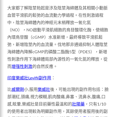
大家都了解陰莖勃起是涉及陰莖海綿體及其相關小動脈
血管平滑肌的鬆弛的血流動力學過程。在性刺激過程
中，陰莖海綿體內的神經元末梢釋放一氧化氮
（NO），NO啟動平滑肌細胞的鳥苷酸環化酶，使細胞
內環鳥苷酸（cGMP）水准新增，最終導致平滑肌鬆
弛，新增陰莖內的血流量。伐地那非通過抑制人體陰莖
海綿體內降解cGMP的磷酸二酯酶5型（PDE5），新增
性刺激作用下海綿體局部內源性的一氧化氮的釋放，從
而
增强性刺激
的自然反應。
印度樂威壯Levifil副作用
：
比
威爾剛
小,服用
樂威壯
後，可能出現的副作用包括：臉
部潮紅,頭痛,視力模糊,肌肉酸痛,鼻塞、流鼻水,腹痛,口
感,眩暈,樂威壯是目前藥性最溫和的
壯陽藥
，只有1/10
的使用者出現較為明顯副作用，其餘使用者服用後的副