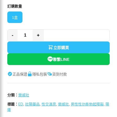
訂購數量
1盒
-
+
立即購買
聯繫LINE
正品保證
隱私包裝
貨到付款
分類：
樂威壯
標籤：
ED
,
壯陽藥品
,
性交滿意
,
樂威壯
,
男性性功能勃起障礙
,
陽
痿