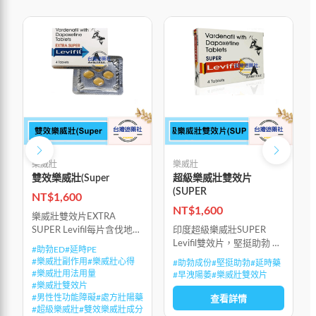
樂威壯
樂威壯
雙效樂威壯(Super
超級樂威壯雙效片
(SUPER
NT$
1,600
NT$
1,600
樂威壯雙效片EXTRA
SUPER Levifil每片含伐地那
印度超級樂威壯SUPER
非20mg+達泊西汀60mg，
Levifil雙效片，堅挺助勃 +
#
助勃ED
#
延時PE
是樂威壯與必利勁的二合一
早洩陽萎雙效合一 (特強
#
樂威壯副作用
#
樂威壯心得
#
助勃成份
#
堅挺助勃
#
延時藥
產品，具有助勃ED與延時
效)，3小時延時藥效達到峰
#
樂威壯用法用量
#
早洩陽萎
#
樂威壯雙效片
PE雙重功效。比
值
#
樂威壯雙效片
#
男性性功能障礙
#
處方壯陽藥
查看詳情
#
超級樂威壯
#
雙效樂威壯成分