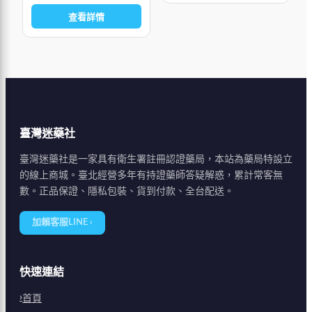
查看詳情
臺灣迷藥社
臺灣迷藥社是一家具有衛生署註冊認證藥局，本站為藥局特設立
的線上商城。臺北經營多年有持證藥師答疑解惑，累計常客無
數。正品保證、隱私包裝、貨到付款、全台配送。
加賴客服LINE ›
快速連結
首頁