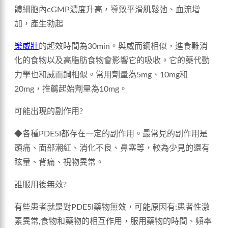
體細胞內cGMP濃度升高，導致平滑肌鬆弛、血流增
加，產生勃起
樂威壯
的起效時間為30min。與威而鋼相似，進食難消
化的食物以及高脂肪食物會影響它的吸收。它的藥代動
力學也和威而鋼相似。常用劑量為5mg、10mg和
20mg，推薦起始劑量為10mg。
可能出現的副作用?
◆各種PDE5I都存在一定的副作用。最常見的副作用是
頭痛、面部潮紅、消化不良、鼻塞等，較為少見的還有
眩暈、背痛、視物異常。
誰服用後無效?
有些患者就是對PDE5I藥物無效，可能原因有:患者性激
素異常,食物和藥物的相互作用，服用藥物的時間、頻率