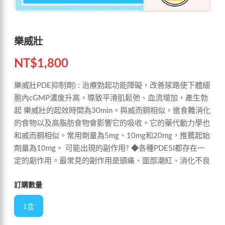
樂威壯
NT$
1,800
樂威壯PDE抑制劑) : 治療勃起功能障礙，改善尿路使下體細
胞內cGMP濃度升高，導致平滑肌鬆弛、血流增加，產生勃
起 樂威壯的起效時間為30min。與威而鋼相似，進食難消化
的食物以及高脂肪食物會影響它的吸收。它的藥代動力學也
和威而鋼相似。常用劑量為5mg、10mg和20mg，推薦起始
劑量為10mg。 可能出現的副作用? ◆各種PDE5I都存在一
定的副作用。最常見的副作用是頭痛、面部潮紅、消化不良
訂購數量
1盒