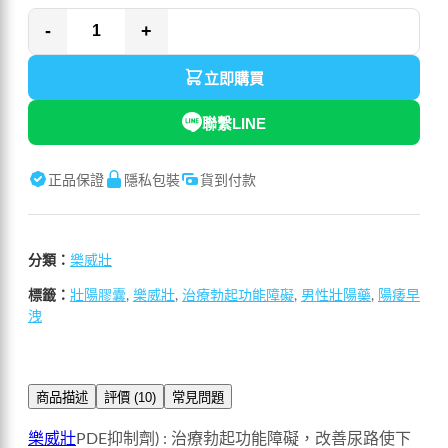
-
+
立即購買
聯繫LINE
正品保證
隱私包裝
貨到付款
分類：
樂威壯
標籤：
壯陽膠囊
,
樂威壯
,
治療勃起功能障礙
,
男性壯陽藥
,
陽痿早
洩
商品描述
評價 (10)
常見問題
樂威壯
PDE抑制劑) : 治療勃起功能障礙，改善尿路使下