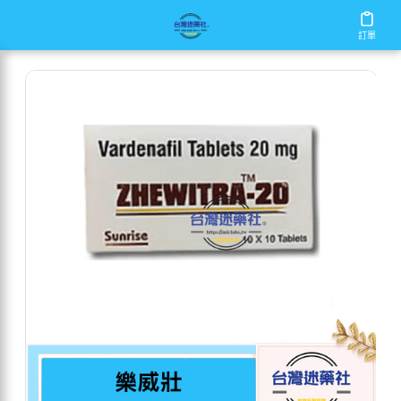
/
/
/
首頁
商店
樂威壯
樂威壯
訂單
訂單