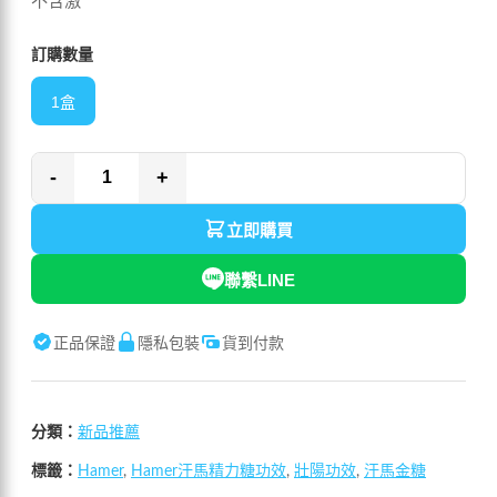
不含激
訂購數量
1盒
-
+
立即購買
聯繫LINE
正品保證
隱私包裝
貨到付款
分類：
新品推薦
標籤：
Hamer
,
Hamer汗馬精力糖功效
,
壯陽功效
,
汗馬金糖