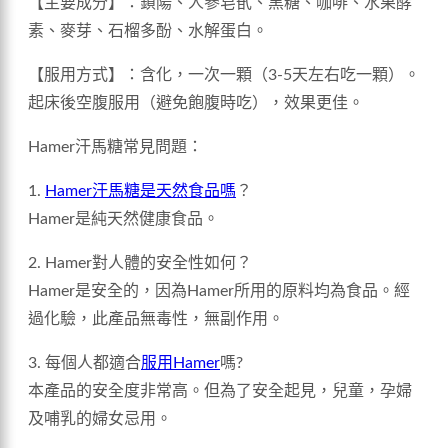
【主要成分】：鎖陽、人參皂甙、黑糖、咖啡、水果酵
素、麥芽、石榴多酚、水解蛋白。
【服用方式】：含化，一次一顆（3-5天左右吃一顆）。
起床後空腹服用（避免飽腹時吃），效果更佳。
Hamer汗馬糖常見問題：
1.
Hamer汗馬糖是天然食品嗎
？
Hamer是純天然健康食品。
2. Hamer對人體的安全性如何？
Hamer是安全的，因為Hamer所用的原料均為食品。經
過化驗，此產品無毒性，無副作用。
3. 每個人都適合
服用Hamer
嗎?
本產品的安全度非常高。但為了安全起見，兒童，孕婦
及哺乳的婦女忌用。