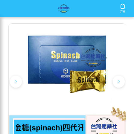
/
/
/
首頁
商店
新品推薦
汗馬糖金糖(spinach)四代汗馬精力
訂單
訂單