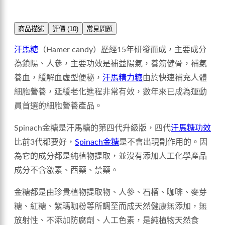
商品描述
評價 (10)
常見問題
汗馬糖
（Hamer candy）歷經15年研發而成，主要成分
為鎖陽、人參，主要功效是補益陽氣，養筋健骨，補氣
養血，緩解血虛型便秘，
汗馬精力糖
由於快速補充人體
細胞營養，延緩老化進程非常有效，數年來已成為運動
員首選的細胞營養產品。
Spinach金糖是汗馬糖的第四代升級版，四代
汗馬糖功效
比前3代都要好，
Spinach金糖
是不會出現副作用的。因
為它的成分都是純植物提取，並沒有添加人工化學產品
成分不含激素、西藥、禁藥。
金糖都是由珍貴植物提取物、人參、石榴、咖啡、麥芽
糖、紅糖、紫瑪咖粉等所調至而成天然健康無添加，無
放射性、不添加防腐劑、人工色素，是純植物天然食