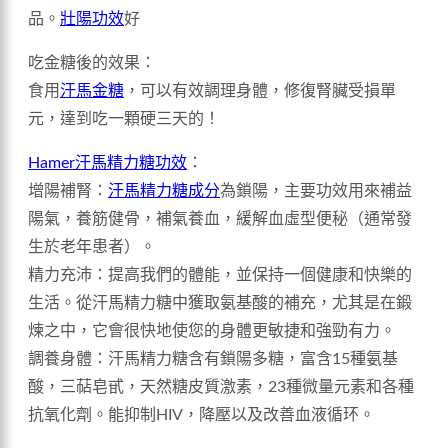
品。
壯陽功效
好
吃金糖後的效果：
食用
汗馬金糖
，可以有效調理身體，修復腎臟受損單
元，達到吃一顆硬三天的！
Hamer汗馬精力糖功效
：
增陽補腎：
汗馬精力糖成分
為鎖陽，主要功效用來補益
陽氣，養筋健骨，補氣養血，緩解血虛型便秘（通常發
生於老年患者）。
精力充沛：提高我們的體能，並保持一個健康和快樂的
生活。從汗馬精力糖中獲取氨基酸的補充，尤其是在鍛
煉之中，它會很快地使您的身體更敏捷和強勁有力。
調養身體：汗馬精力糖含有鎖陽多糖，富含15種氨基
酸，三萜皂甙，天然糖皮質激素，23種微量元素和各種
抗氧化劑。能抑制HIV，降壓以及改善血液循环。