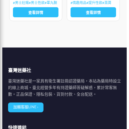
女性性高潮潛伏期，達到徹
#
男士壯陽
#
男士性欲
#
睪丸酮
#
情趣用品
#
提升性欲
#
濕潤
底巔峰，提高私處敏感度，
每次抽插快感放大，開始時
查看詳情
查看詳情
的酥麻微熱到
臺灣迷藥社
臺灣迷藥社是一家具有衛生署註冊認證藥局，本站為藥局特設立
的線上商城。臺北經營多年有持證藥師答疑解惑，累計常客無
數。正品保證、隱私包裝、貨到付款、全台配送。
加賴客服LINE ›
快速連結