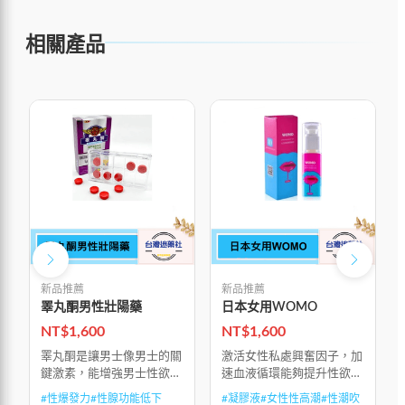
相關產品
新品推薦
新品推薦
睪丸酮男性壯陽藥
日本女用WOMO
NT$
1,600
NT$
1,600
睪丸酮是讓男士像男士的關
激活女性私處興奮因子，加
鍵激素，能增強男士性欲、
速血液循環能夠提升性欲，
促進肌肉生長和加強爆發力
讓女性渴望，春心蕩漾縮短
#
性爆發力
#
性腺功能低下
#
凝膠液
#
女性性高潮
#
性潮吹