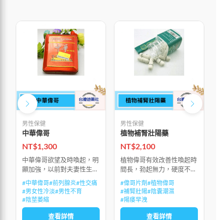
男性保健
男性保健
中華偉哥
植物補腎壯陽藥
NT$
1,300
NT$
2,100
中華偉哥欲望及時喚起，明
植物偉哥有效改善性喚起時
顯加強，以前對夫妻性生活
間長，勃起無力，硬度不
的懼怕感，隨時被沖動所替
夠，陽痿早洩，性生活持續
#
中華偉哥
#
前列腺炎
#
性交痛
#
偉哥片劑
#
植物偉哥
代，能多次射精並達到多次
時間不夠，興奮和敏感度
#
男女性冷淡
#
男性不育
#
補腎壯陽
#
陰囊潮濕
高潮，房事後能迅速生長補
低，性生活質量低下，射精
#
陰莖萎縮
#
陽痿早洩
充精子，不會因精歇而產生
無力，射精疼痛，前列腺
查看詳情
查看詳情
疲勞感和影響腎功
炎，前列腺增生，陰