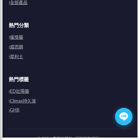
全部產品
熱門分類
催情藥
威而鋼
犀利士
熱門標籤
ED壯陽藥
Climax持久液
GHB
©
2026
臺灣迷藥社
. 保留所有權利。