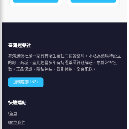
臺灣迷藥社
臺灣迷藥社是一家具有衛生署註冊認證藥局，本站為藥局特設立
的線上商城。臺北經營多年有持證藥師答疑解惑，累計常客無
數。正品保證、隱私包裝、貨到付款、全台配送。
加賴客服LINE ›
快速連結
首頁
關於我們