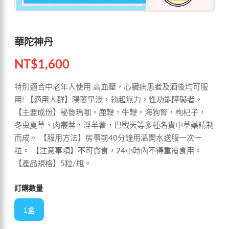
華陀神丹
NT$
1,600
特別適合中老年人使用 高血壓，心臟病患者及酒後均可服
用! 【適用人群】陽萎早洩，勃起無力，性功能障礙者。
【主要成份】秘魯瑪咖，鹿鞭，牛鞭，海狗腎，枸杞子，
冬虫夏草，肉叢蓉，淫羊藿，巴戦天等多種名貴中草藥精制
而成。 【服用方法】房事前40分鐘用溫開水送服一次一
粒。 【注意事項】不可貪食，24小時內不得重覆食用。
【產品規格】5粒/瓶。
訂購數量
1盒