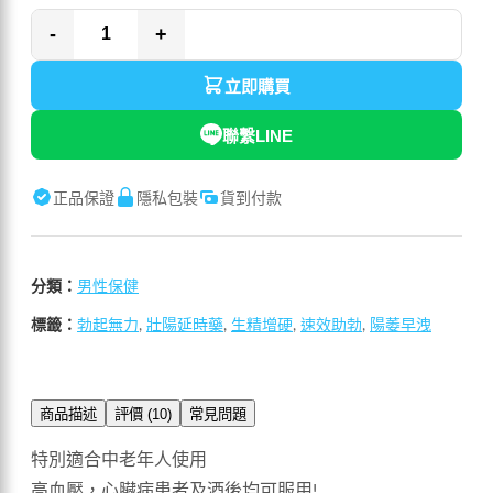
-
+
立即購買
聯繫LINE
正品保證
隱私包裝
貨到付款
分類：
男性保健
標籤：
勃起無力
,
壯陽延時藥
,
生精增硬
,
速效助勃
,
陽萎早洩
商品描述
評價 (10)
常見問題
特別適合中老年人使用
高血壓，心臟病患者及酒後均可服用!