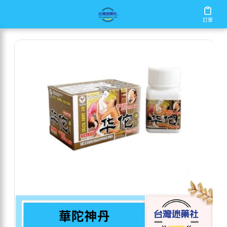
/
/
/
首頁
商店
男性保健
華陀神丹
訂單
訂單