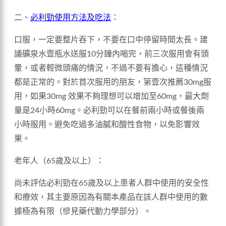
二、
必利勁使用方法及吃法
：
口服，一定要整片吞下，不要在口中停留時間太長。建
議礦泉水壹瓶水送服10分鐘內喝完，前三次服用會有頭
暈，或者輕微頭痛的情況，不過不要有擔心，這種情況
都是正常的。對於首次服用的朋友，第壹次推薦30mg服
用，如果30mg 效果不夠理想可以增加至60mg，最大劑
量是24小時60mg。必利勁可以在餐前兩小時或餐後兩
小時服用。避免吃過多油膩和酸性食物，以免影響效
果。
老年人（65歲及以上）：
尚未評估必利勁在65歲及以上患者人群中使用的安全性
和療效，其主要原因為有關本產品在該人群中使用的數
據極為有限（慘見藥代動力學部分）。