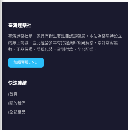
臺灣迷藥社
臺灣迷藥社是一家具有衛生署註冊認證藥局，本站為藥局特設立
的線上商城。臺北經營多年有持證藥師答疑解惑，累計常客無
數。正品保證、隱私包裝、貨到付款、全台配送。
加賴客服LINE ›
快速連結
首頁
關於我們
全部產品