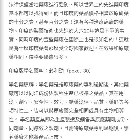
法律保護當地藥廠進行強防，所以世界上的先進藥印度
基本都可以找得到。而且印度的藥品價格相當於原研藥
的十分之壹，甚至百分之壹！還有各種治療癌癥的藥
物。印度的製藥技術也先進於大六20年這是不爭的事
實，同時印度的壹些藥廠在國際上也是很知名的！這就
是為什麼印度藥會那麼受全球國家歡迎。在效果和原廠
藥相同，價格要優惠很多。
印度版學名藥叫：必利勁（poxet-30）
學名藥瞭解：學名藥是指原廠藥的專利過期後，其他藥
廠可以以同洋成份與製程生產已核準之藥品，其在用
途、劑型、安全性、效力、給藥途徑、品質、藥飰等各
項特性上，皆可以與原廠藥完全相同或具有生物相等
性。 學名藥產業即為生產製造及銷售與原廠藥同成份、
同劑量、同療效之製劑，且需待原廠藥專利過期後，學
名藥廠才能將產品上市。