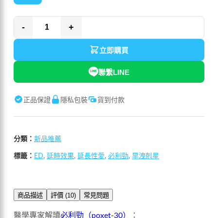
-
+
立即購買
聯繫LINE
正品保證
隱私包裝
貨到付款
分類：
新品推薦
標籤：
ED
,
延時效果
,
延長性愛
,
必利勁
,
早洩剋星
商品描述
評價 (10)
常見問題
醫學專家解讀
必利勁（poxet-30）
：