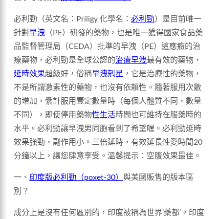
必利勁（英文名：Priligy 化學名：
必利勁
）是目前唯一
針對
早洩
（PE）研發的藥物，也是唯一獲得國家食品藥
品監督管理局（CEDA）批準的早洩（PE）這應癥的治
療藥物，必利勁是全球公認的
治療早洩
最有效的藥物，
延時效果
超級好，俗稱
早洩剋星
，它是治療性的藥物，
不是所謂激素性的藥物，也沒有依賴性。隨著服用次數
的增加，纍計服用壹定數量時（每個人體質不同，數量
不同），即使停用藥物
性生活
時間也可維持在服藥時的
水平。必利勁讓早洩男同胞看到了希望喔。必利勁延時
效果強勁，副作用小。三倍延時，有效延長性愛時間20
分鐘以上，讓您肆意享受。溫馨提示：空腹效果最佳。
一、
印度版必利勁（poxet-30）
與美國販售的版本區
別？
成分上是沒有任何區別的，印度被稱為世界‘藥都’。印度