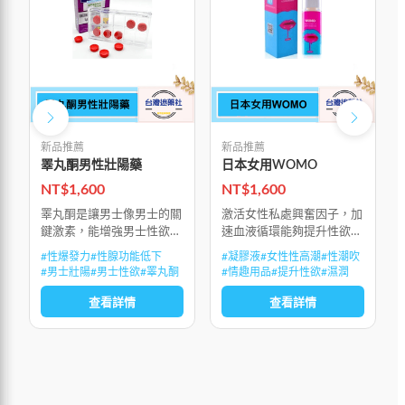
新品推薦
新品推薦
睪丸酮男性壯陽藥
日本女用WOMO
NT$
1,600
NT$
1,600
睪丸酮是讓男士像男士的關
激活女性私處興奮因子，加
鍵激素，能增強男士性欲、
速血液循環能夠提升性欲，
促進肌肉生長和加強爆發力
讓女性渴望，春心蕩漾縮短
#
性爆發力
#
性腺功能低下
#
凝膠液
#
女性性高潮
#
性潮吹
女性性高潮潛伏期，達到徹
#
男士壯陽
#
男士性欲
#
睪丸酮
#
情趣用品
#
提升性欲
#
濕潤
底巔峰，提高私處敏感度，
每次抽插快感放大，開始時
查看詳情
查看詳情
的酥麻微熱到