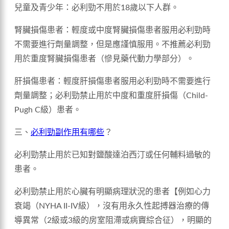
兒童及青少年：必利勁不用於18歲以下人群。
腎臟損傷患者：輕度或中度腎臟損傷患者服用必利勁時
不需要進行劑量調整，但是應謹慎服用。不推薦必利勁
用於重度腎臟損傷患者（慘見藥代動力學部分）。
肝損傷患者：輕度肝損傷患者服用必利勁時不需要進行
劑量調整；必利勁禁止用於中度和重度肝損傷（Child-
Pugh C級）患者。
三、
必利勁副作用有哪些
？
必利勁禁止用於已知對鹽酸達泊西汀或任何輔料過敏的
患者。
必利勁禁止用於心臟有明顯病理狀況的患者【例如心力
衰竭（NYHA II-IV級），沒有用永久性起搏器治療的傳
導異常（2級或3級的房室阻滯或病竇綜合征），明顯的