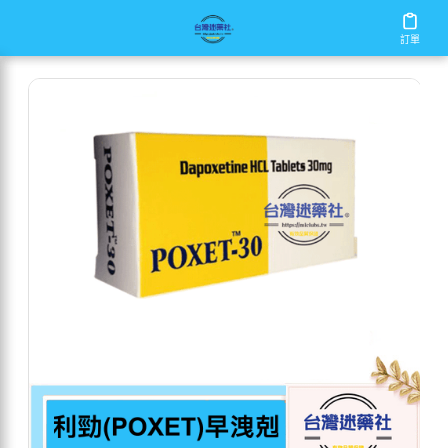
/
/
/
首頁
商店
新品推薦
必利勁(POXET)早洩剋星
訂單
訂單