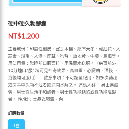
硬中硬久勃膠囊
NT$
1,200
主要成份：印度性樹皮、塞瓦木棉、總序天冬、藏紅花、大
蒜素、瑣陽、人慘、鹿茸、狗腎、熟地黃、牛膝、烏梅等。
用法用量：臨睡前口服壹粒，用溫開水送服。（房事前5-
10分鐘口/服1粒可見神奇效果，高血壓、心臟病、酒後 、
浴後均可服用）。 註意事項：不可超量服用，如多次勃起
或房事中久勃不泄者飲涼開水解之。 這應人群 ：男士易疲
勞、男士性生活不和諧者、男士性功能缺陷或性功能障礙
者。 性/狀：本品為膠囊、內
訂購數量
1盒