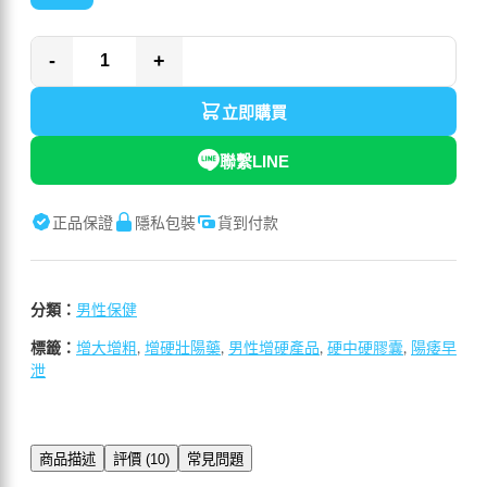
-
+
立即購買
聯繫LINE
正品保證
隱私包裝
貨到付款
分類：
男性保健
標籤：
增大增粗
,
增硬壯陽藥
,
男性增硬產品
,
硬中硬膠囊
,
陽痿早
泄
商品描述
評價 (10)
常見問題