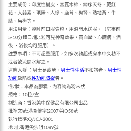
主要成份：印度性樹皮、塞瓦木棉、總序天冬、藏紅
花、大蒜素、瑣陽、人慘、鹿茸、狗腎、熟地黃、牛
膝、烏梅等。
用法用量：臨睡前口服壹粒，用溫開水送服。（房事前
5-10分鐘口/服1粒可見神奇效果，高血壓、心臟病、酒
後 、浴後均可服用）。
註意事項：不可超量服用，如多次勃起或房事中久勃不
泄者飲涼開水解之。
這應人群 ：男士易疲勞、
男士性生活
不和諧者、
男士性
功能
缺陷或
性功能障礙
者。
性/狀：本品為膠囊、內容物為粉末狀
規格：10粒/盒
制造商：香港美中保健品有限公司出品
批準文號:港食健字(2007)第O58號
執行標準:Q/JCJ-2001
地 址:香港尖沙咀1089號