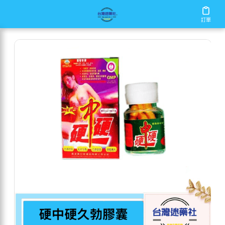
/
/
/
首頁
商店
男性保健
硬中硬久勃膠囊
訂單
訂單