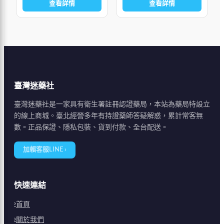
查看詳情
查看詳情
疲勞感和影響腎功
炎，前列腺增生，陰
臺灣迷藥社
臺灣迷藥社是一家具有衛生署註冊認證藥局，本站為藥局特設立
的線上商城。臺北經營多年有持證藥師答疑解惑，累計常客無
數。正品保證、隱私包裝、貨到付款、全台配送。
加賴客服LINE ›
快速連結
首頁
關於我們