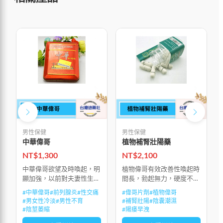
男性保健
男性保健
中華偉哥
植物補腎壯陽藥
NT$
1,300
NT$
2,100
中華偉哥欲望及時喚起，明
植物偉哥有效改善性喚起時
顯加強，以前對夫妻性生活
間長，勃起無力，硬度不
的懼怕感，隨時被沖動所替
夠，陽痿早洩，性生活持續
#
中華偉哥
#
前列腺炎
#
性交痛
#
偉哥片劑
#
植物偉哥
代，能多次射精並達到多次
時間不夠，興奮和敏感度
#
男女性冷淡
#
男性不育
#
補腎壯陽
#
陰囊潮濕
高潮，房事後能迅速生長補
低，性生活質量低下，射精
#
陰莖萎縮
#
陽痿早洩
充精子，不會因精歇而產生
無力，射精疼痛，前列腺