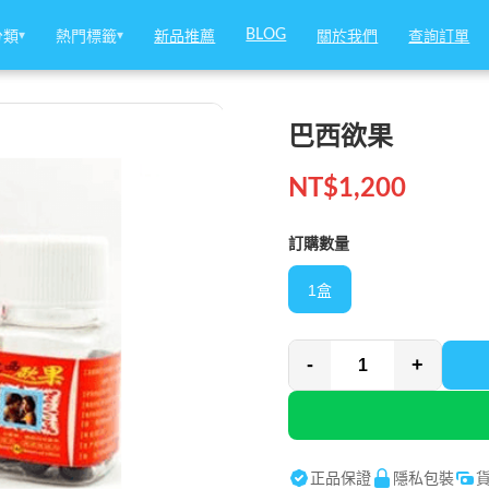
BLOG
BLOG
分類
分類
▾
▾
熱門標籤
熱門標籤
▾
▾
新品推薦
新品推薦
關於我們
關於我們
查詢訂單
查詢訂單
巴西欲果
NT$
1,200
訂購數量
1盒
-
+
正品保證
隱私包裝