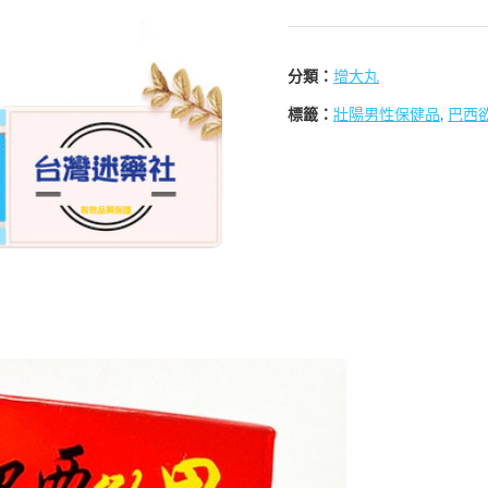
分類：
增大丸
標籤：
壯陽男性保健品
,
巴西