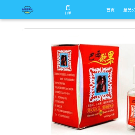
/
/
/
首頁
商店
增大丸
巴西欲果
產品
產品
首頁
首頁
訂單
訂單