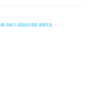
欲果
,
性動力
,
陘莖增大增粗
,
陽萎早泄