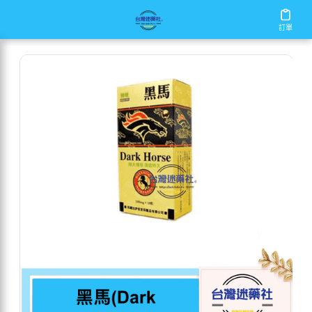
/
/
/
首頁
商店
男性保健
黑馬(Dark
訂單
訂單