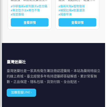
的懼怕感，隨時被沖動所替
夠，陽痿早洩，性生活持續
#
中華偉哥
#
前列腺炎
#
性交痛
#
偉哥片劑
#
植物偉哥
代，能多次射精並達到多次
時間不夠，興奮和敏感度
#
男女性冷淡
#
男性不育
#
補腎壯陽
#
陰囊潮濕
高潮，房事後能迅速生長補
低，性生活質量低下，射精
#
陰莖萎縮
#
陽痿早洩
充精子，不會因精歇而產生
無力，射精疼痛，前列腺
查看詳情
查看詳情
疲勞感和影響腎功
炎，前列腺增生，陰
臺灣迷藥社
臺灣迷藥社是一家具有衛生署註冊認證藥局，本站為藥局特設立
的線上商城。臺北經營多年有持證藥師答疑解惑，累計常客無
數。正品保證、隱私包裝、貨到付款、全台配送。
加賴客服LINE ›