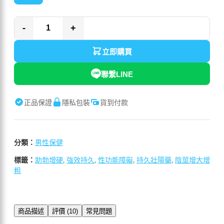
-
+
立即購買
聯繫LINE
正品保證
隱私包裝
貨到付款
分類：
男性保健
標籤：
助勃增硬
,
強效持久
,
性功能障礙
,
持久壯陽藥
,
陰莖增大增
粗
商品描述
評價 (10)
常見問題