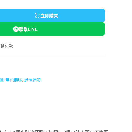
立即購買
聯繫LINE
貨到付款
憶
,
無色無味
,
迷情迷幻