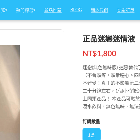
BLOG
BLOG
分類
分類
▾
▾
熱門標籤
熱門標籤
▾
▾
新品推薦
新品推薦
關於我們
關於我們
查詢訂單
查詢訂單
正品迷戀迷情液
NT$
1,800
迷戀(無色無味版) 迷戀替
（不會頭疼，頭暈噁心。四
不難受！真正的不影響第二
二十分鐘左右，1個小時後
上同類產品！ 本產品可融
酒水飲料，無色無味，無法
訂購數量
1盒