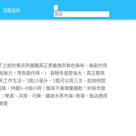
加賴咨詢
加賴咨詢
代了之前的東京熱獵豔真正意義做到無色無味，無副作用
肢無力。等負面作用。） 昏睡失憶更強大，真正醒來
天工作生活，1瓶15毫升，1瓶可以用三次，起效時間
沉睡，持續5~8個小時！醒來不會頭暈腿軟！秒殺市面
於：啤酒、洋酒、可樂、礦泉水等市場~夜場，飯店通用
察覺