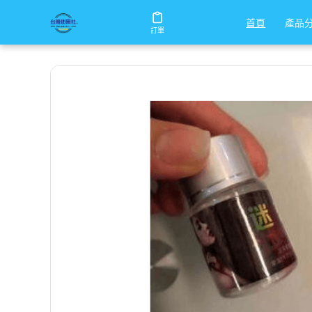
/
/
/
首頁
商店
迷藥
正品迷戀迷情液
產品
產品
首頁
首頁
訂單
訂單