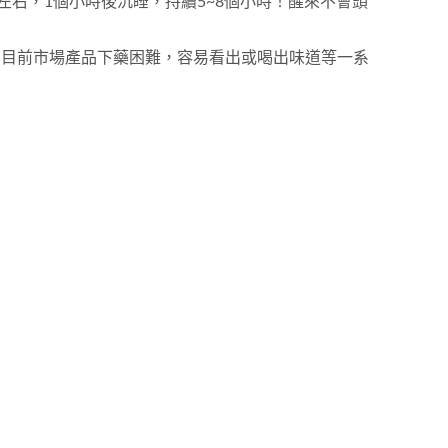
左右，1個小時後沉睡，持續5~8個小時！醒來不會頭
了目前市場產品下藥困難，容易看出或喝出味道等一系