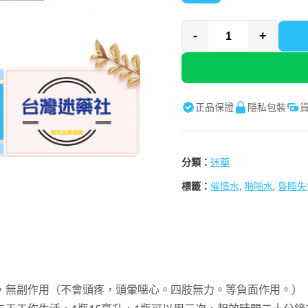
-
+
正品保證
隱私包裝
分類：
迷藥
標籤：
催情水
,
啪啪水
,
昏睡失
，無副作用（不會頭疼，頭暈噁心。四肢無力。等負面作用。）