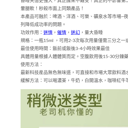
昏睡失憶更強大，真正醒來不難受！真正的不影響第二
暈腿軟！秒殺市面上同類產品！
本產品可融於：啤酒、洋酒、可樂、礦泉水等市場~
列降低成功率的問題。
功效作用：
迷情
，
催情
，
迷幻
，量大昏睡
規格：一瓶15ml ，可用2-3次每次用量僅需三分
最佳使用時間：飯前或飯後3-4小時效果最佳
具體用量根據人體體質而定。空腹飲用後15-30分鐘
使用方法：
最新科技産品無色無味道，可直接和市場大眾飲料酒
緩解方法：可以喝濃茶，牛奶，白開溫水，咖啡紅牛