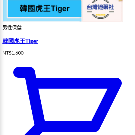
男性保健
韓國虎王Tiger
NT$
1,600