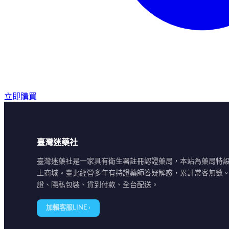
立即購買
臺灣迷藥社
臺灣迷藥社是一家具有衛生署註冊認證藥局，本站為藥局特
上商城。臺北經營多年有持證藥師答疑解惑，累計常客無數
證、隱私包裝、貨到付款、全台配送。
加賴客服LINE ›