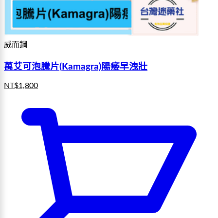
威而鋼
萬艾可泡騰片(Kamagra)陽痿早洩壯
NT$
1,800