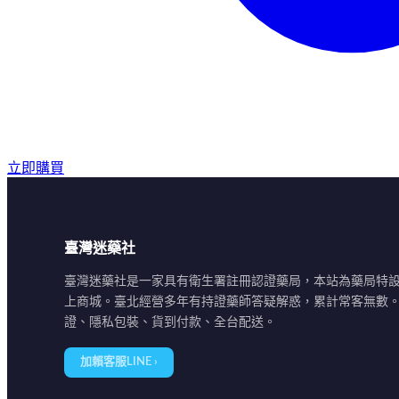
立即購買
臺灣迷藥社
臺灣迷藥社是一家具有衛生署註冊認證藥局，本站為藥局特
上商城。臺北經營多年有持證藥師答疑解惑，累計常客無數
證、隱私包裝、貨到付款、全台配送。
加賴客服LINE ›