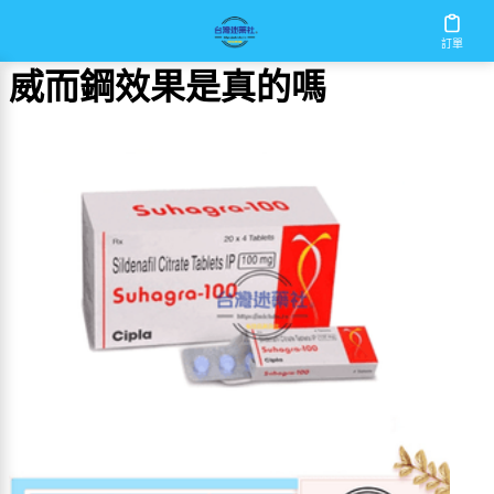
首頁
/
威而鋼效果是真的嗎
訂單
威而鋼效果是真的嗎