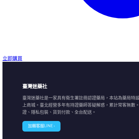
立即購買
臺灣迷藥社
臺灣迷藥社是一家具有衛生署註冊認證藥局，本站為藥局特
上商城。臺北經營多年有持證藥師答疑解惑，累計常客無數
證、隱私包裝、貨到付款、全台配送。
加賴客服LINE ›