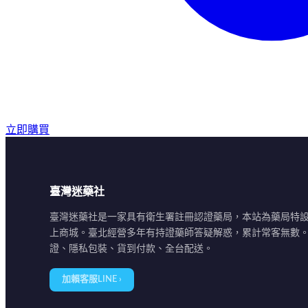
立即購買
臺灣迷藥社
臺灣迷藥社是一家具有衛生署註冊認證藥局，本站為藥局特
上商城。臺北經營多年有持證藥師答疑解惑，累計常客無數
證、隱私包裝、貨到付款、全台配送。
加賴客服LINE ›