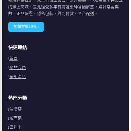
臺灣迷藥社是一家具有衛生署註冊認證藥局，本站為藥局特設立
的線上商城。臺北經營多年有持證藥師答疑解惑，累計常客無
數。正品保證、隱私包裝、貨到付款、全台配送。
加賴客服LINE ›
快速連結
首頁
關於我們
全部產品
熱門分類
催情藥
威而鋼
犀利士